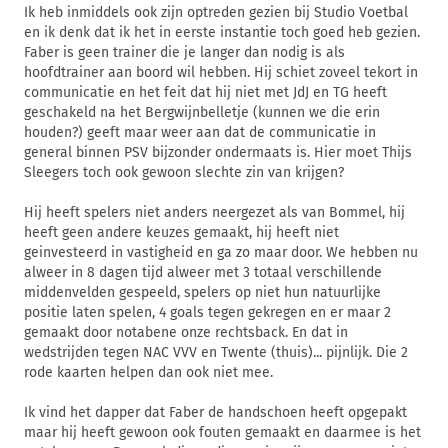
Ik heb inmiddels ook zijn optreden gezien bij Studio Voetbal
en ik denk dat ik het in eerste instantie toch goed heb gezien.
Faber is geen trainer die je langer dan nodig is als
hoofdtrainer aan boord wil hebben. Hij schiet zoveel tekort in
communicatie en het feit dat hij niet met JdJ en TG heeft
geschakeld na het Bergwijnbelletje (kunnen we die erin
houden?) geeft maar weer aan dat de communicatie in
general binnen PSV bijzonder ondermaats is. Hier moet Thijs
Sleegers toch ook gewoon slechte zin van krijgen?
Hij heeft spelers niet anders neergezet als van Bommel, hij
heeft geen andere keuzes gemaakt, hij heeft niet
geinvesteerd in vastigheid en ga zo maar door. We hebben nu
alweer in 8 dagen tijd alweer met 3 totaal verschillende
middenvelden gespeeld, spelers op niet hun natuurlijke
positie laten spelen, 4 goals tegen gekregen en er maar 2
gemaakt door notabene onze rechtsback. En dat in
wedstrijden tegen NAC VVV en Twente (thuis)... pijnlijk. Die 2
rode kaarten helpen dan ook niet mee.
Ik vind het dapper dat Faber de handschoen heeft opgepakt
maar hij heeft gewoon ook fouten gemaakt en daarmee is het