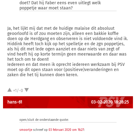
doet? Dat hij Faber eens even uitlegt welk
poppetje waar moet staan?
Ja, het lijkt mij dat met de huidige malaise dit absoluut
geoorloofd is of zou moeten zijn, alleen een bakkie koffie
doen op de Herdgang en observeren is niet voldoende vind ik.
Hiddink heeft toch kijk op het spelletje en de zgn poppetjes,
als hij dit met lede ogen aanziet en daar niets van zegt of
vind heeft hij op korte termijn geen meerwaarde en daar was
het toch om te doen!!
Iedereen en dat meen ik oprecht iedereen werkzaam bij PSV
moet op dit open staan voor (positieve)veranderingen en
zaken die het tij kunnen doen keren.
+1/-0
hans-61
03-02-2020 18:28:25
open/sluit de onderstaande quote:
smoortje
schreef op
03 februari 2020 om 16:27
: