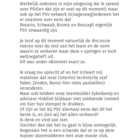
Werkelijk iedereen in mijn omgeving die ik spreek
over PSV(en dat zijn er veel op dit moment) maar
ook op het PSV netwerk is(nagenoeg)iedereen het
er unaniem over eens dat
Rosario, Schwaab, Bruma en Boscagli eigenlijk
PSV onwaardig zijn.
Je kunt op dit moment natuurlijk de discussie
voeren over de rest van het team en de vorm
waarin ze verkeren maar deze 4 springen er toch
wel(negatief) uit.
Dit was onder vBommel exact zo.
Ik vraag me oprecht af en het irriteert mij
mateloos dat onze (interim) technische staf
Faber, Zenden, Ramzi hier niets aan(willen)
veranderen.
Maar ook hebben onze teambuilder Eykelkamp en
adviseur Hiddink blijkbaar niet voldoende invloed
om hier hun stempel te drukken.
Of zijn ze het bij PSV allemaal eens dat dit het
beste is, en zien wij het allen verkeerd?
Ik denk en vind van niet.
Slechter dan dat het nu gaat is bijna onmogelijk.
Nogmaals het is een schande dat ze zo op deze
manier doormodderen met onze mooie club.