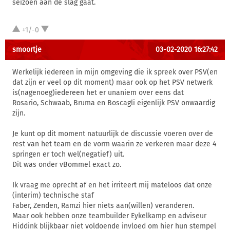
seizoen aan de slag gaat.
+1/-0
smoortje
03-02-2020 16:27:42
Werkelijk iedereen in mijn omgeving die ik spreek over PSV(en
dat zijn er veel op dit moment) maar ook op het PSV netwerk
is(nagenoeg)iedereen het er unaniem over eens dat
Rosario, Schwaab, Bruma en Boscagli eigenlijk PSV onwaardig
zijn.
Je kunt op dit moment natuurlijk de discussie voeren over de
rest van het team en de vorm waarin ze verkeren maar deze 4
springen er toch wel(negatief) uit.
Dit was onder vBommel exact zo.
Ik vraag me oprecht af en het irriteert mij mateloos dat onze
(interim) technische staf
Faber, Zenden, Ramzi hier niets aan(willen) veranderen.
Maar ook hebben onze teambuilder Eykelkamp en adviseur
Hiddink blijkbaar niet voldoende invloed om hier hun stempel