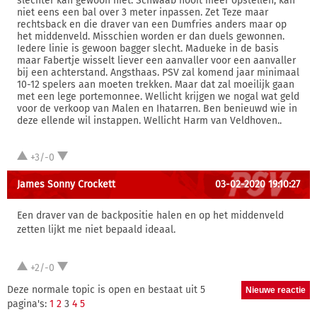
slechter kan gewoon niet. Schwaab nooit meer opstellen, kan
niet eens een bal over 3 meter inpassen. Zet Teze maar
rechtsback en die draver van een Dumfries anders maar op
het middenveld. Misschien worden er dan duels gewonnen.
Iedere linie is gewoon bagger slecht. Madueke in de basis
maar Fabertje wisselt liever een aanvaller voor een aanvaller
bij een achterstand. Angsthaas. PSV zal komend jaar minimaal
10-12 spelers aan moeten trekken. Maar dat zal moeilijk gaan
met een lege portemonnee. Wellicht krijgen we nogal wat geld
voor de verkoop van Malen en Ihatarren. Ben benieuwd wie in
deze ellende wil instappen. Wellicht Harm van Veldhoven..
+3/-0
James Sonny Crockett
03-02-2020 19:10:27
Een draver van de backpositie halen en op het middenveld
zetten lijkt me niet bepaald ideaal.
+2/-0
Deze normale topic is open en bestaat uit 5
pagina's:
1
2
3
4
5