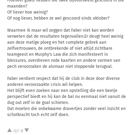
Hoeveel goals hebben die twee bijvoorbeeld gescoord in die
maanden?
Of liever hoe weinig?
Of nog liever, hebben ze wel gescoord sinds oktober?
Waarmee ik maar wil zeggen dat Faber niet kan worden
verweten dat de resultaten tegenvallen.Er deugt heel weinig
aan deze matige ploeg en het complete gebrek aan
zelfvertrouwen, de ontbrekende of niet altijd zichtbare
teamgeest en Murphy's Law die zich manifesteert in
blessures, overdreven rode kaarten en andere vormen van
pech veroorzaken de alsmaar niet stoppende terugval.
Faber verdient respect dat hij de club in deze door diverse
anderen veroorzaakte crisis wil helpen.
Het blijft even zoeken naar een opstelling die een beetje
perspectief biedt en hij kan de bal nu eenmaal niet vanuit de
dug out zelf in de goal schieten.
Dat moeten die onbekwame dravertjes zonder veel inzicht en
schotkracht toch echt zelf doen.
+2/-0