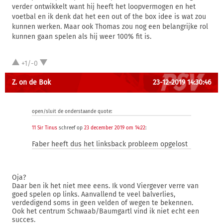
verder ontwikkelt want hij heeft het loopvermogen en het
voetbal en ik denk dat het een out of the box idee is wat zou
kunnen werken. Maar ook Thomas zou nog een belangrijke rol
kunnen gaan spelen als hij weer 100% fit is.
+1/-0
Z. on de Bok
23-12-2019 14:30:46
open/sluit de onderstaande quote:
11 Sir Tinus
schreef op
23 december 2019 om 14:22
:
Faber heeft dus het linksback probleem opgelost
Oja?
Daar ben ik het niet mee eens. Ik vond Viergever verre van
goed spelen op links. Aanvallend te veel balverlies,
verdedigend soms in geen velden of wegen te bekennen.
Ook het centrum Schwaab/Baumgartl vind ik niet echt een
succes.