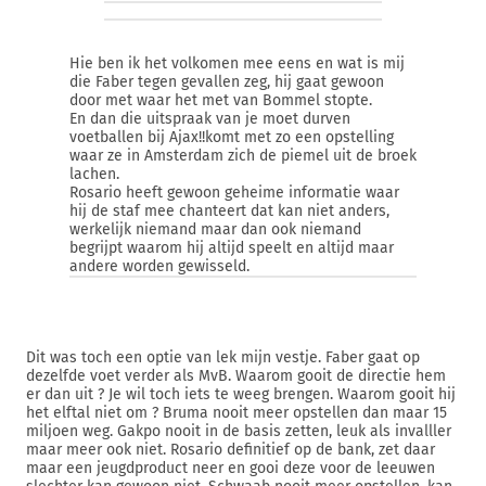
Hie ben ik het volkomen mee eens en wat is mij
die Faber tegen gevallen zeg, hij gaat gewoon
door met waar het met van Bommel stopte.
En dan die uitspraak van je moet durven
voetballen bij Ajax!!komt met zo een opstelling
waar ze in Amsterdam zich de piemel uit de broek
lachen.
Rosario heeft gewoon geheime informatie waar
hij de staf mee chanteert dat kan niet anders,
werkelijk niemand maar dan ook niemand
begrijpt waarom hij altijd speelt en altijd maar
andere worden gewisseld.
Dit was toch een optie van lek mijn vestje. Faber gaat op
dezelfde voet verder als MvB. Waarom gooit de directie hem
er dan uit ? Je wil toch iets te weeg brengen. Waarom gooit hij
het elftal niet om ? Bruma nooit meer opstellen dan maar 15
miljoen weg. Gakpo nooit in de basis zetten, leuk als invalller
maar meer ook niet. Rosario definitief op de bank, zet daar
maar een jeugdproduct neer en gooi deze voor de leeuwen