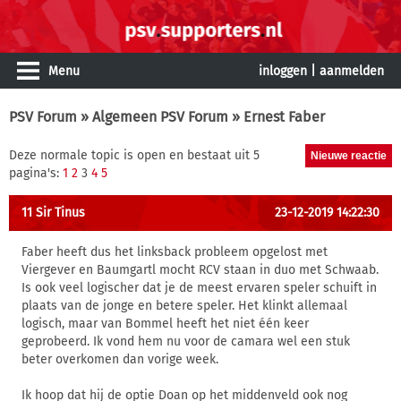
Menu
inloggen
|
aanmelden
PSV Forum
»
Algemeen PSV Forum
» Ernest Faber
Deze normale topic is open en bestaat uit 5
pagina's:
1
2
3
4
5
11 Sir Tinus
23-12-2019 14:22:30
Faber heeft dus het linksback probleem opgelost met
Viergever en Baumgartl mocht RCV staan in duo met Schwaab.
Is ook veel logischer dat je de meest ervaren speler schuift in
plaats van de jonge en betere speler. Het klinkt allemaal
logisch, maar van Bommel heeft het niet één keer
geprobeerd. Ik vond hem nu voor de camara wel een stuk
beter overkomen dan vorige week.
Ik hoop dat hij de optie Doan op het middenveld ook nog