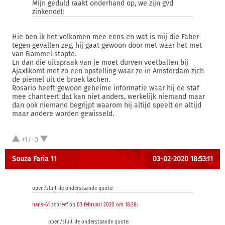
Mijn geduld raakt onderhand op, we zijn gvd
zinkende!!
Hie ben ik het volkomen mee eens en wat is mij die Faber
tegen gevallen zeg, hij gaat gewoon door met waar het met
van Bommel stopte.
En dan die uitspraak van je moet durven voetballen bij
Ajax!!komt met zo een opstelling waar ze in Amsterdam zich
de piemel uit de broek lachen.
Rosario heeft gewoon geheime informatie waar hij de staf
mee chanteert dat kan niet anders, werkelijk niemand maar
dan ook niemand begrijpt waarom hij altijd speelt en altijd
maar andere worden gewisseld.
+1/-0
Souza Faria 11
03-02-2020 18:53:11
open/sluit de onderstaande quote:
hans-61
schreef op
03 februari 2020 om 18:28
:
open/sluit de onderstaande quote: