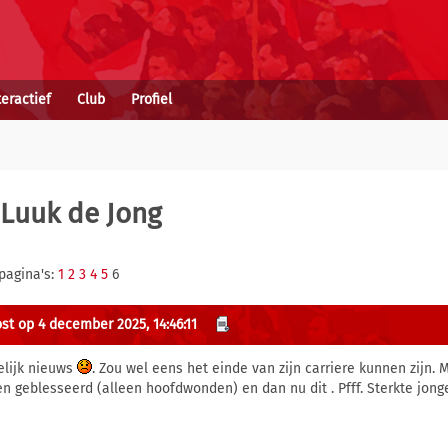
teractief
Club
Profiel
Luuk de Jong
pagina's:
1
2
3
4
5
6
st op 4 december 2025, 14:46:11
elijk nieuws
. Zou wel eens het einde van zijn carriere kunnen zijn. M
en geblesseerd (alleen hoofdwonden) en dan nu dit . Pfff. Sterkte jong