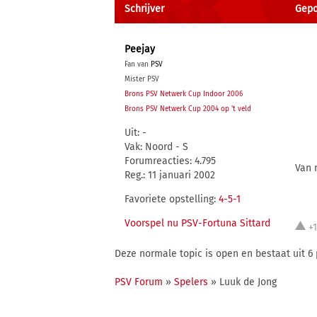
Schrijver
Gepo
Peejay
Fan van
PSV
Mister PSV
Brons PSV Netwerk Cup Indoor 2006
Brons PSV Netwerk Cup 2004 op 't veld
Uit: -
Vak: Noord - S
Forumreacties: 4.795
Van 
Reg.: 11 januari 2002
Favoriete opstelling:
4-5-1
Voorspel nu PSV-Fortuna Sittard
+
Deze normale topic is open en bestaat uit 6 
PSV Forum
»
Spelers
» Luuk de Jong