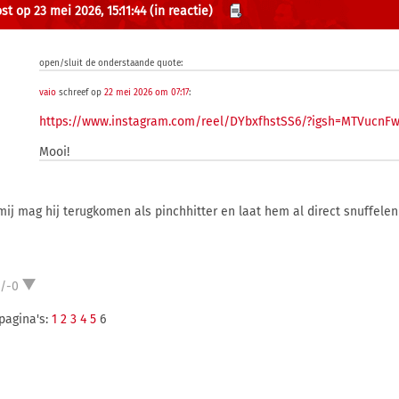
st op 23 mei 2026, 15:11:44
(in reactie)
open/sluit de onderstaande quote:
vaio
schreef op
22 mei 2026 om 07:17
:
https://www.instagram.com/reel/DYbxfhstSS6/?igsh=MTVucnF
Mooi!
mij mag hij terugkomen als pinchhitter en laat hem al direct snuffelen
1/-0
pagina's:
1
2
3
4
5
6