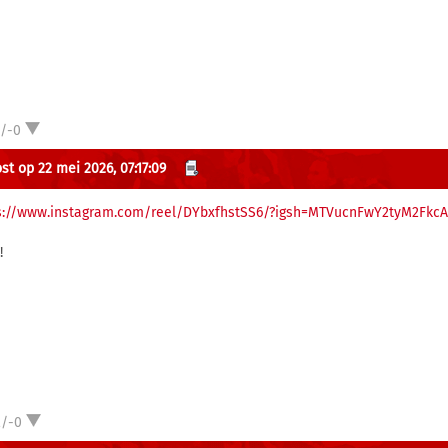
1/-0
st op 22 mei 2026, 07:17:09
s://www.instagram.com/reel/DYbxfhstSS6/?igsh=MTVucnFwY2tyM2FkcA
!
2/-0