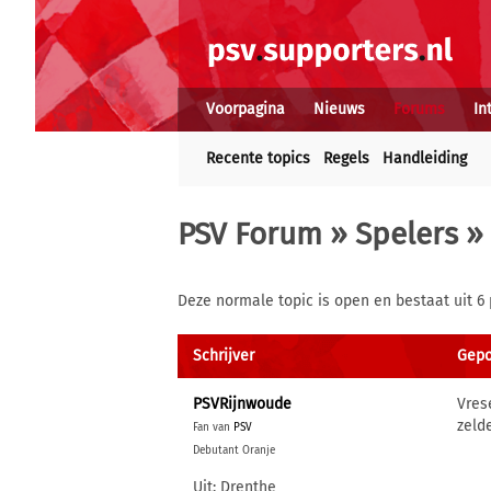
Voorpagina
Nieuws
Forums
In
Recente topics
Regels
Handleiding
PSV Forum
»
Spelers
» 
Deze normale topic is open en bestaat uit 6 
Schrijver
Gepo
PSVRijnwoude
Vres
zeld
Fan van
PSV
Debutant Oranje
Uit: Drenthe