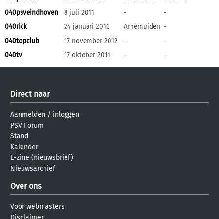
040psveindhoven
8 juli 2011
-
-
040rick
24 januari 2010
Arnemuiden
-
040topclub
17 november 2012
-
-
040tv
17 oktober 2011
-
-
Direct naar
Aanmelden
/
inloggen
PSV Forum
Stand
Kalender
E-zine (nieuwsbrief)
Nieuwsarchief
Over ons
Voor webmasters
Disclaimer