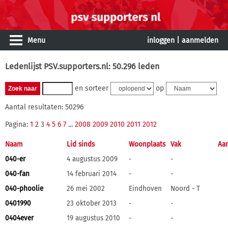
Menu
inloggen
|
aanmelden
Ledenlijst PSV.supporters.nl: 50.296 leden
en sorteer
op
Aantal resultaten: 50296
Pagina:
1
2
3
4
5
6
7
...
2008
2009
2010
2011
2012
Naam
Lid sinds
Woonplaats
Vak
Aan
040-er
4 augustus 2009
-
-
040-fan
14 februari 2014
-
-
040-phoolie
26 mei 2002
Eindhoven
Noord - T
0401990
23 oktober 2013
-
-
0404ever
19 augustus 2010
-
-