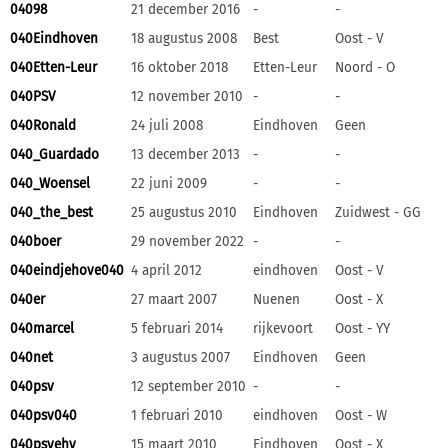
04098
21 december 2016
-
-
040Eindhoven
18 augustus 2008
Best
Oost - V
040Etten-Leur
16 oktober 2018
Etten-Leur
Noord - O
040PSV
12 november 2010
-
-
040Ronald
24 juli 2008
Eindhoven
Geen
040_Guardado
13 december 2013
-
-
040_Woensel
22 juni 2009
-
-
040_the_best
25 augustus 2010
Eindhoven
Zuidwest - GG
040boer
29 november 2022
-
-
040eindjehove040
4 april 2012
eindhoven
Oost - V
040er
27 maart 2007
Nuenen
Oost - X
040marcel
5 februari 2014
rijkevoort
Oost - YY
040net
3 augustus 2007
Eindhoven
Geen
040psv
12 september 2010
-
-
040psv040
1 februari 2010
eindhoven
Oost - W
040psvehv
15 maart 2010
Eindhoven
Oost - X