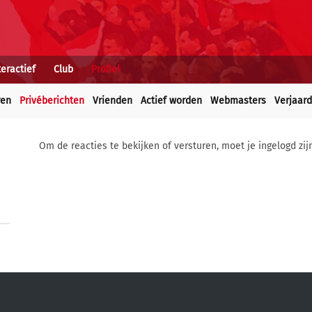
teractief
Club
Profiel
ren
Privéberichten
Vrienden
Actief worden
Webmasters
Verjaar
Om de reacties te bekijken of versturen, moet je ingelogd zij