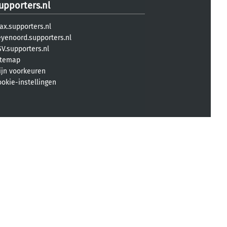
upporters.nl
ax.supporters.nl
eyenoord.supporters.nl
V.supporters.nl
itemap
ijn voorkeuren
ookie-instellingen