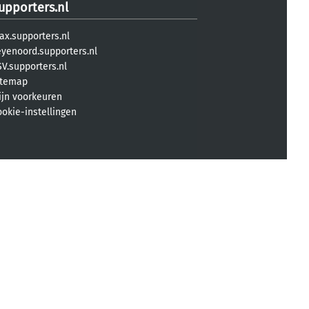
upporters.nl
ax.supporters.nl
eyenoord.supporters.nl
V.supporters.nl
itemap
ijn voorkeuren
ookie-instellingen