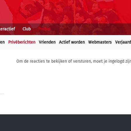
teractief
Club
Profiel
ren
Privéberichten
Vrienden
Actief worden
Webmasters
Verjaar
Om de reacties te bekijken of versturen, moet je ingelogd zij