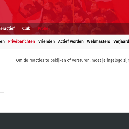
teractief
Club
Profiel
ren
Privéberichten
Vrienden
Actief worden
Webmasters
Verjaar
Om de reacties te bekijken of versturen, moet je ingelogd zij