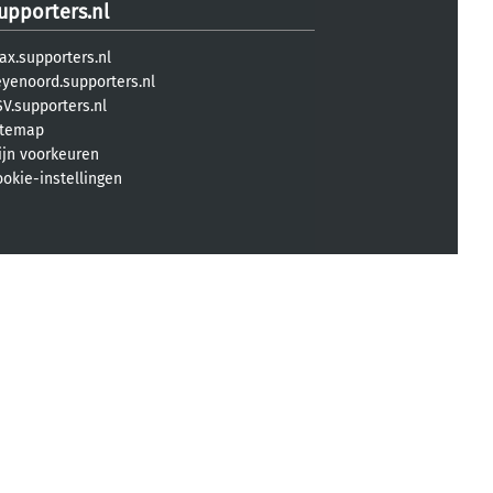
upporters.nl
ax.supporters.nl
eyenoord.supporters.nl
V.supporters.nl
itemap
ijn voorkeuren
ookie-instellingen