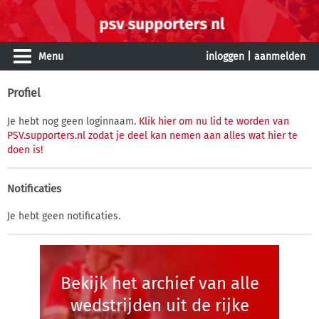
Menu
inloggen
|
aanmelden
Profiel
Je hebt nog geen loginnaam.
Klik hier om nu lid te worden van
PSV.supporters.nl zodat je deel kan nemen aan alles wat hier te
doen is!
Notificaties
Je hebt geen notificaties.
Bekijk het archief van alle
wedstrijden uit de rijke