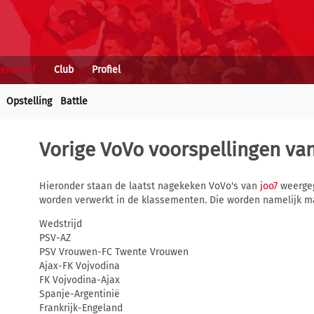
teractief
Club
Profiel
Opstelling
Battle
Vorige VoVo voorspellingen va
Hieronder staan de laatst nagekeken VoVo's van
joo7
weergeg
worden verwerkt in de klassementen. Die worden namelijk m
Wedstrijd
PSV-AZ
PSV Vrouwen-FC Twente Vrouwen
Ajax-FK Vojvodina
FK Vojvodina-Ajax
Spanje-Argentinië
Frankrijk-Engeland