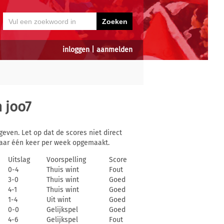
inloggen
|
aanmelden
n
joo7
even. Let op dat de scores niet direct
aar één keer per week opgemaakt.
Uitslag
Voorspelling
Score
0-4
Thuis wint
Fout
3-0
Thuis wint
Goed
4-1
Thuis wint
Goed
1-4
Uit wint
Goed
0-0
Gelijkspel
Goed
4-6
Gelijkspel
Fout