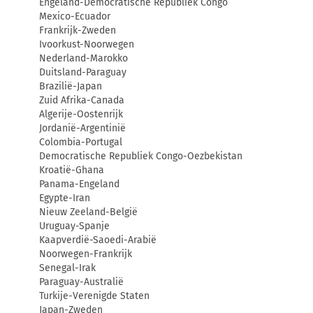
Engeland-Democratische Republiek Congo
Mexico-Ecuador
Frankrijk-Zweden
Ivoorkust-Noorwegen
Nederland-Marokko
Duitsland-Paraguay
Brazilië-Japan
Zuid Afrika-Canada
Algerije-Oostenrijk
Jordanië-Argentinië
Colombia-Portugal
Democratische Republiek Congo-Oezbekistan
Kroatië-Ghana
Panama-Engeland
Egypte-Iran
Nieuw Zeeland-België
Uruguay-Spanje
Kaapverdië-Saoedi-Arabië
Noorwegen-Frankrijk
Senegal-Irak
Paraguay-Australië
Turkije-Verenigde Staten
Japan-Zweden