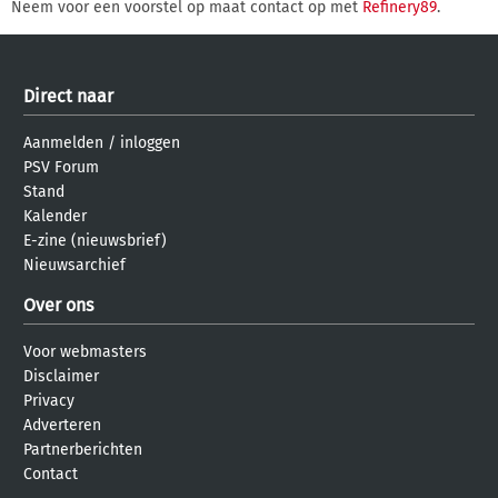
Neem voor een voorstel op maat contact op met
Refinery89
.
Direct naar
Aanmelden
/
inloggen
PSV Forum
Stand
Kalender
E-zine (nieuwsbrief)
Nieuwsarchief
Over ons
Voor webmasters
Disclaimer
Privacy
Adverteren
Partnerberichten
Contact