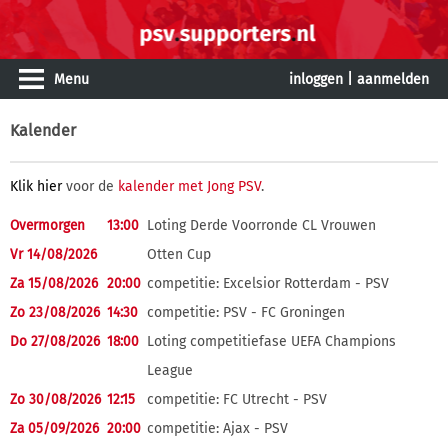
Menu
inloggen
|
aanmelden
Kalender
Klik hier
voor de
kalender met Jong PSV
.
Overmorgen
13:00
Loting Derde Voorronde CL Vrouwen
Vr 14/08/2026
Otten Cup
Za 15/08/2026
20:00
competitie: Excelsior Rotterdam - PSV
Zo 23/08/2026
14:30
competitie: PSV - FC Groningen
Do 27/08/2026
18:00
Loting competitiefase UEFA Champions
League
Zo 30/08/2026
12:15
competitie: FC Utrecht - PSV
Za 05/09/2026
20:00
competitie: Ajax - PSV