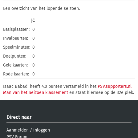
Een overzicht van het lopende seizoen:
JC
Basisplaatsen:
0
Invalbeurten:
0
Speelminuten:
0
Doelpunten:
0
Gele kaarten:
0
Rode kaarten:
0
Isaac Babadi heeft 4,0 punten verzameld in het
PSV.supporters.nl
Man van het Seizoen klassement
en staat hiermee op de 32e plek.
Direct naar
Aanmelden
/
inloggen
PSV Forum