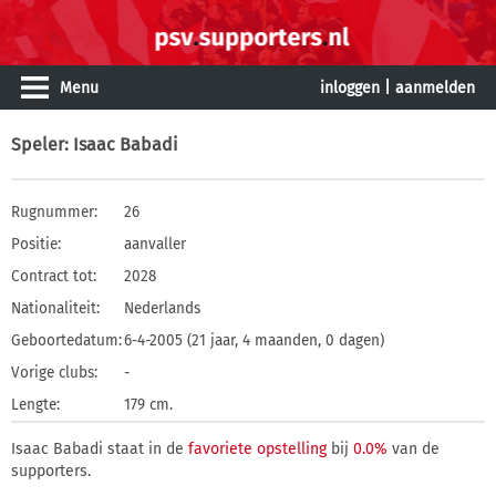
Menu
inloggen
|
aanmelden
Speler
: Isaac Babadi
Rugnummer:
26
Positie:
aanvaller
Contract tot:
2028
Nationaliteit:
Nederlands
Geboortedatum:
6-4-2005 (21 jaar, 4 maanden, 0 dagen)
Vorige clubs:
-
Lengte:
179 cm.
Isaac Babadi staat in de
favoriete opstelling
bij
0.0%
van de
supporters.