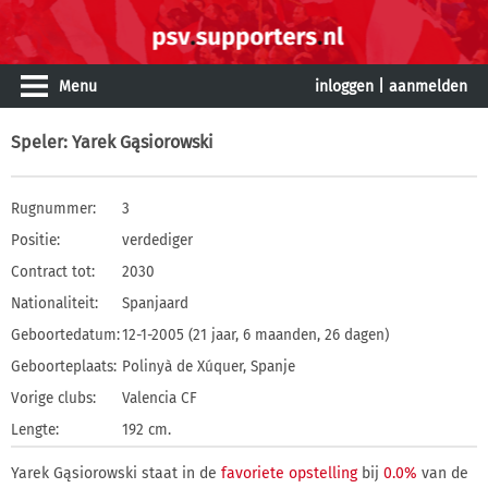
Menu
inloggen
|
aanmelden
Speler
: Yarek Gąsiorowski
Rugnummer:
3
Positie:
verdediger
Contract tot:
2030
Nationaliteit:
Spanjaard
Geboortedatum:
12-1-2005 (21 jaar, 6 maanden, 26 dagen)
Geboorteplaats:
Polinyà de Xúquer, Spanje
Vorige clubs:
Valencia CF
Lengte:
192 cm.
Yarek Gąsiorowski staat in de
favoriete opstelling
bij
0.0%
van de