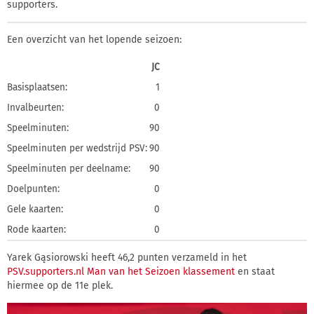
supporters.
Een overzicht van het lopende seizoen:
JC
Basisplaatsen:
1
Invalbeurten:
0
Speelminuten:
90
Speelminuten per wedstrijd PSV:
90
Speelminuten per deelname:
90
Doelpunten:
0
Gele kaarten:
0
Rode kaarten:
0
Yarek Gąsiorowski heeft 46,2 punten verzameld in het
PSV.supporters.nl Man van het Seizoen klassement
en staat
hiermee op de 11e plek.