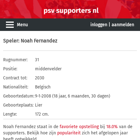
Menu
inloggen
|
aanmelden
Speler
: Noah Fernandez
Rugnummer:
31
Positie:
middenvelder
Contract tot:
2030
Nationaliteit:
Belgisch
Geboortedatum:
9-1-2008 (18 jaar, 6 maanden, 30 dagen)
Geboorteplaats:
Lier
Lengte:
172 cm.
Noah Fernandez staat in de
favoriete opstelling
bij
18.0%
van de
supporters. Bekijk hoe zijn
populariteit
zich het afgelopen jaar
heeft ontwikkeld.