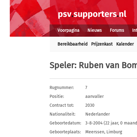
Voorpagina
Nieuws
Forums
In
Bereikbaarheid
Prijzenkast
Kalender
Speler
: Ruben van Bo
Rugnummer:
7
Positie:
aanvaller
Contract tot:
2030
Nationaliteit:
Nederlander
Geboortedatum:
3-8-2004 (22 jaar, 0 maan
Geboorteplaats:
Meerssen, Limburg