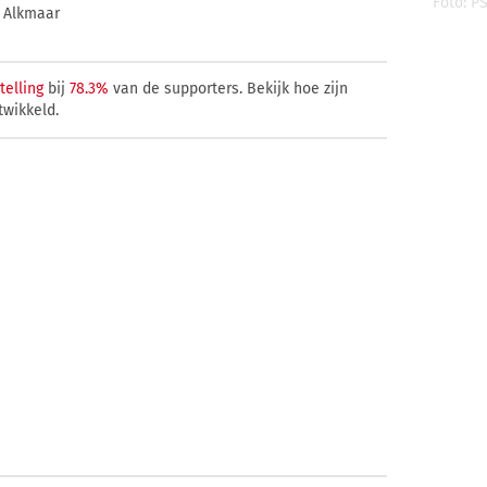
Foto: P
Z Alkmaar
telling
bij
78.3%
van de supporters. Bekijk hoe zijn
twikkeld.