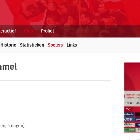
teractief
Club
Profiel
Historie
Statistieken
Spelers
Links
mmel
den, 5 dagen)