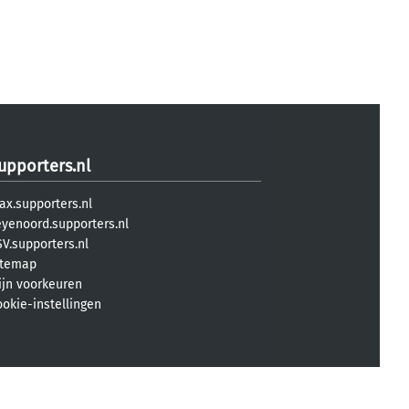
upporters.nl
ax.supporters.nl
eyenoord.supporters.nl
V.supporters.nl
itemap
ijn voorkeuren
ookie-instellingen