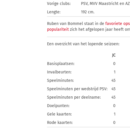
Vorige clubs:
PSV, MVV Maastricht en A
Lengte:
192 cm.
Ruben van Bommel staat in de
favoriete ops
populariteit
zich het afgelopen jaar heeft on
Een overzicht van het lopende seizoen:
JC
Basisplaatsen:
0
Invalbeurten:
1
Speelminuten:
45
Speelminuten per wedstrijd PSV:
45
Speelminuten per deelname:
45
Doelpunten:
0
Gele kaarten:
1
Rode kaarten:
0