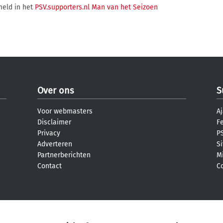
meld in het
PSV.supporters.nl Man van het Seizoen
Over ons
S
Voor webmasters
Aj
Disclaimer
F
Privacy
PS
Adverteren
S
Partnerberichten
M
Contact
C