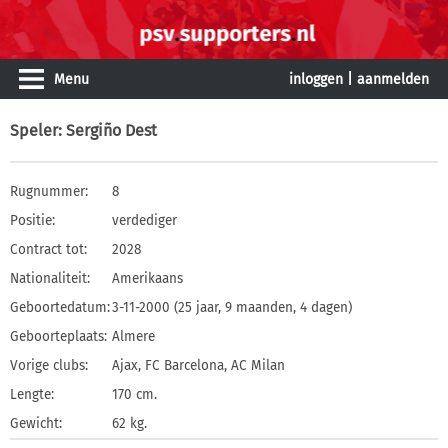
Menu
inloggen
|
aanmelden
Speler
: Sergiño Dest
Rugnummer:
8
Positie:
verdediger
Contract tot:
2028
Nationaliteit:
Amerikaans
Geboortedatum:
3-11-2000 (25 jaar, 9 maanden, 4 dagen)
Geboorteplaats:
Almere
Vorige clubs:
Ajax, FC Barcelona, AC Milan
Lengte:
170 cm.
Gewicht:
62 kg.