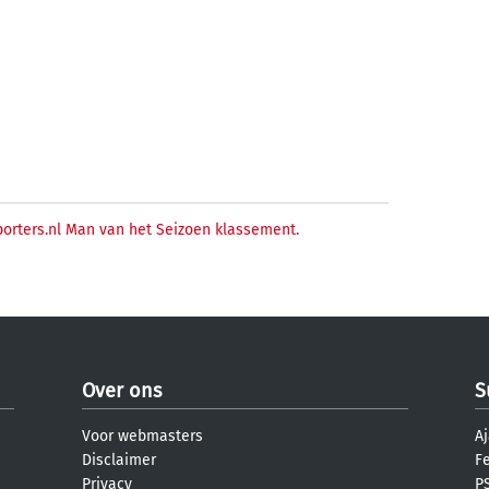
porters.nl Man van het Seizoen klassement
.
Over ons
S
Voor webmasters
Aj
Disclaimer
F
Privacy
PS