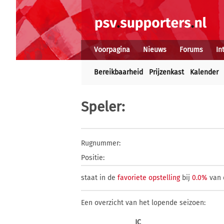
Voorpagina
Nieuws
Forums
In
Bereikbaarheid
Prijzenkast
Kalender
Speler
:
Rugnummer:
Positie:
staat in de
favoriete opstelling
bij
0.0%
van 
Een overzicht van het lopende seizoen:
JC