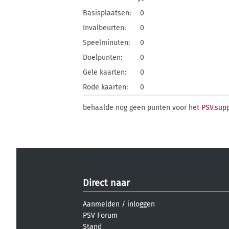
Basisplaatsen:
0
Invalbeurten:
0
Speelminuten:
0
Doelpunten:
0
Gele kaarten:
0
Rode kaarten:
0
behaalde nog geen punten voor het
PSV.sup
Direct naar
Aanmelden
/
inloggen
PSV Forum
Stand