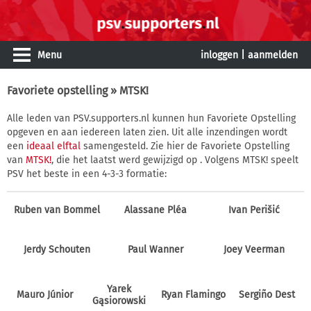
Menu
inloggen
|
aanmelden
Favoriete opstelling
» MTSK!
Alle leden van PSV.supporters.nl kunnen hun Favoriete Opstelling
opgeven en aan iedereen laten zien. Uit alle inzendingen wordt
een
ideaal elftal
samengesteld. Zie hier de Favoriete Opstelling
van
MTSK!
, die het laatst werd gewijzigd op . Volgens MTSK! speelt
PSV het beste in een 4-3-3 formatie:
Ruben van Bommel
Alassane Pléa
Ivan Perišić
Jerdy Schouten
Paul Wanner
Joey Veerman
Yarek
Mauro Júnior
Ryan Flamingo
Sergiño Dest
Gąsiorowski