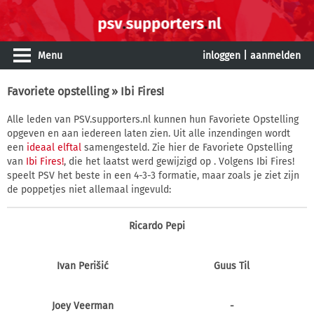
Menu
inloggen
|
aanmelden
Favoriete opstelling
» Ibi Fires!
Alle leden van PSV.supporters.nl kunnen hun Favoriete Opstelling
opgeven en aan iedereen laten zien. Uit alle inzendingen wordt
een
ideaal elftal
samengesteld. Zie hier de Favoriete Opstelling
van
Ibi Fires!
, die het laatst werd gewijzigd op . Volgens Ibi Fires!
speelt PSV het beste in een 4-3-3 formatie, maar zoals je ziet zijn
de poppetjes niet allemaal ingevuld:
Ricardo Pepi
Ivan Perišić
Guus Til
Joey Veerman
-