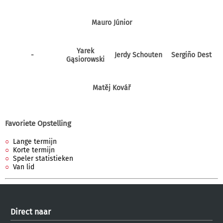
Mauro Júnior
Yarek
-
Jerdy Schouten
Sergiño Dest
Gąsiorowski
Matěj Kovář
Favoriete Opstelling
Lange termijn
Korte termijn
Speler statistieken
Van lid
Direct naar