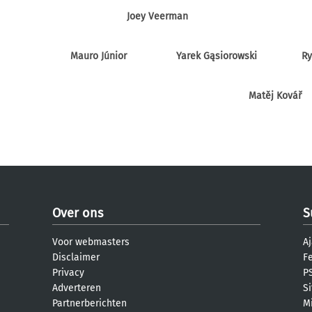
Joey Veerman
Mauro Júnior
Yarek Gąsiorowski
Ry
Matěj Kovář
Over ons
S
Voor webmasters
Aj
Disclaimer
F
Privacy
PS
Adverteren
S
Partnerberichten
M