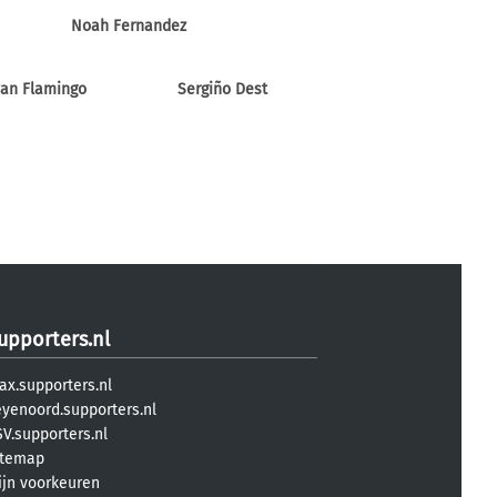
Noah Fernandez
an Flamingo
Sergiño Dest
upporters.nl
ax.supporters.nl
eyenoord.supporters.nl
V.supporters.nl
itemap
ijn voorkeuren