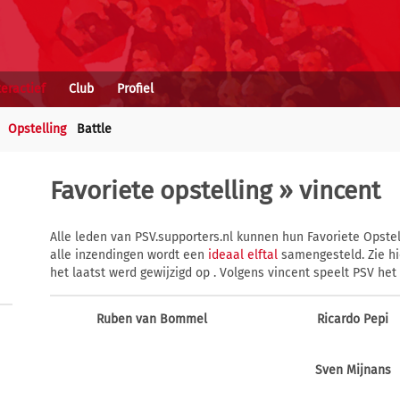
teractief
Club
Profiel
Opstelling
Battle
Favoriete opstelling
» vincent
Alle leden van PSV.supporters.nl kunnen hun Favoriete Opstel
alle inzendingen wordt een
ideaal elftal
samengesteld. Zie hi
het laatst werd gewijzigd op . Volgens vincent speelt PSV het 
Ruben van Bommel
Ricardo Pepi
Sven Mijnans