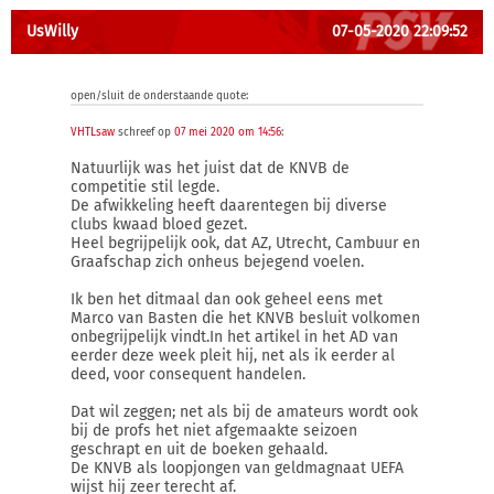
UsWilly
07-05-2020 22:09:52
open/sluit de onderstaande quote:
VHTLsaw
schreef op
07 mei 2020 om 14:56
:
Natuurlijk was het juist dat de KNVB de
competitie stil legde.
De afwikkeling heeft daarentegen bij diverse
clubs kwaad bloed gezet.
Heel begrijpelijk ook, dat AZ, Utrecht, Cambuur en
Graafschap zich onheus bejegend voelen.
Ik ben het ditmaal dan ook geheel eens met
Marco van Basten die het KNVB besluit volkomen
onbegrijpelijk vindt.In het artikel in het AD van
eerder deze week pleit hij, net als ik eerder al
deed, voor consequent handelen.
Dat wil zeggen; net als bij de amateurs wordt ook
bij de profs het niet afgemaakte seizoen
geschrapt en uit de boeken gehaald.
De KNVB als loopjongen van geldmagnaat UEFA
wijst hij zeer terecht af.