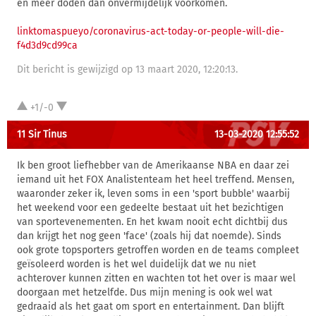
en meer doden dan onvermijdelijk voorkomen.
link
tomaspueyo/coronavirus-act-today-or-people-will-die-
f4d3d9cd99ca
Dit bericht is gewijzigd op 13 maart 2020, 12:20:13.
+1/-0
11 Sir Tinus
13-03-2020 12:55:52
Ik ben groot liefhebber van de Amerikaanse NBA en daar zei
iemand uit het FOX Analistenteam het heel treffend. Mensen,
waaronder zeker ik, leven soms in een 'sport bubble' waarbij
het weekend voor een gedeelte bestaat uit het bezichtigen
van sportevenementen. En het kwam nooit echt dichtbij dus
dan krijgt het nog geen 'face' (zoals hij dat noemde). Sinds
ook grote topsporters getroffen worden en de teams compleet
geïsoleerd worden is het wel duidelijk dat we nu niet
achterover kunnen zitten en wachten tot het over is maar wel
doorgaan met hetzelfde. Dus mijn mening is ook wel wat
gedraaid als het gaat om sport en entertainment. Dan blijft