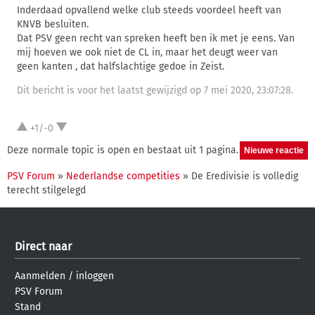
Inderdaad opvallend welke club steeds voordeel heeft van
KNVB besluiten.
Dat PSV geen recht van spreken heeft ben ik met je eens. Van
mij hoeven we ook niet de CL in, maar het deugt weer van
geen kanten , dat halfslachtige gedoe in Zeist.
Dit bericht is voor het laatst gewijzigd op 7 mei 2020, 23:07:28.
+1/-0
Deze normale topic is open en bestaat uit 1 pagina.
PSV Forum
»
Nederlandse competities
» De Eredivisie is volledig
terecht stilgelegd
Direct naar
Aanmelden
/
inloggen
PSV Forum
Stand