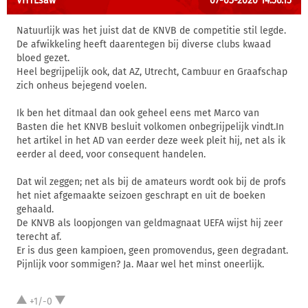
VHTLsaw
07-05-2020 14:56:15
Natuurlijk was het juist dat de KNVB de competitie stil legde.
De afwikkeling heeft daarentegen bij diverse clubs kwaad
bloed gezet.
Heel begrijpelijk ook, dat AZ, Utrecht, Cambuur en Graafschap
zich onheus bejegend voelen.
Ik ben het ditmaal dan ook geheel eens met Marco van
Basten die het KNVB besluit volkomen onbegrijpelijk vindt.In
het artikel in het AD van eerder deze week pleit hij, net als ik
eerder al deed, voor consequent handelen.
Dat wil zeggen; net als bij de amateurs wordt ook bij de profs
het niet afgemaakte seizoen geschrapt en uit de boeken
gehaald.
De KNVB als loopjongen van geldmagnaat UEFA wijst hij zeer
terecht af.
Er is dus geen kampioen, geen promovendus, geen degradant.
Pijnlijk voor sommigen? Ja. Maar wel het minst oneerlijk.
+1/-0