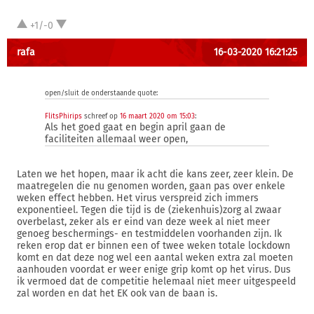
+1/-0
rafa
16-03-2020 16:21:25
open/sluit de onderstaande quote:
FlitsPhirips
schreef op
16 maart 2020 om 15:03
:
Als het goed gaat en begin april gaan de
faciliteiten allemaal weer open,
Laten we het hopen, maar ik acht die kans zeer, zeer klein. De
maatregelen die nu genomen worden, gaan pas over enkele
weken effect hebben. Het virus verspreid zich immers
exponentieel. Tegen die tijd is de (ziekenhuis)zorg al zwaar
overbelast, zeker als er eind van deze week al niet meer
genoeg beschermings- en testmiddelen voorhanden zijn. Ik
reken erop dat er binnen een of twee weken totale lockdown
komt en dat deze nog wel een aantal weken extra zal moeten
aanhouden voordat er weer enige grip komt op het virus. Dus
ik vermoed dat de competitie helemaal niet meer uitgespeeld
zal worden en dat het EK ook van de baan is.