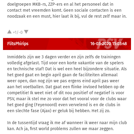
doelgroepen MKB-rs, ZZP-ers en al het personeel dat in
contact met vreemden komt. Geen sociale contacten is een
noodzaak en een must, hier laat ik bij, vul de rest zelf maar in.
+1/-0
FlitsPhirips
16-03-2020 15:03:48
Inmiddels zijn we 3 dagen verder en zijn zelfs de trainingen
volledig afgelast. Tijd voor een korte vakantie van de spelers
en technische staf! Dat is wel een heel bijzondere situatie. Als
het goed gaat en begin april gaan de faciliteiten allemaal
weer open, dan nog zijn we pas ergens eind april pas weer
aan het voetballen. Dat gaat een flinke invloed hebben op de
competitie! Ik weet niet of dit nou positief of negatief is voor
PSV, maar ik stel me zo voor dat het vooral voor de clubs waar
het goed ging (Feyenoord) even vervelend is en de clubs in
een slechte fase (Ajax) er geluk bij hebben. Het zij zo.
In de tussentijd vraag ik me af wanneer ik weer naar mijn club
kan. Ach ja, first world problems zullen we maar zeggen.