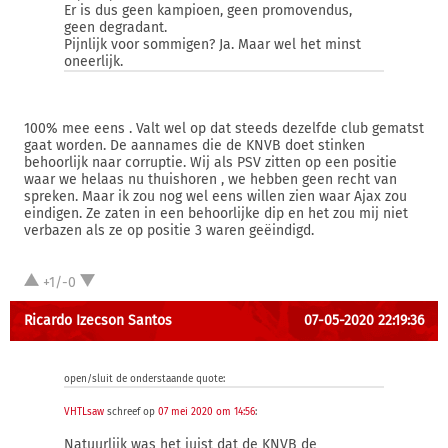
Er is dus geen kampioen, geen promovendus,
geen degradant.
Pijnlijk voor sommigen? Ja. Maar wel het minst
oneerlijk.
100% mee eens . Valt wel op dat steeds dezelfde club gematst
gaat worden. De aannames die de KNVB doet stinken
behoorlijk naar corruptie. Wij als PSV zitten op een positie
waar we helaas nu thuishoren , we hebben geen recht van
spreken. Maar ik zou nog wel eens willen zien waar Ajax zou
eindigen. Ze zaten in een behoorlijke dip en het zou mij niet
verbazen als ze op positie 3 waren geëindigd.
+1/-0
Ricardo Izecson Santos
07-05-2020 22:19:36
open/sluit de onderstaande quote:
VHTLsaw
schreef op
07 mei 2020 om 14:56
:
Natuurlijk was het juist dat de KNVB de