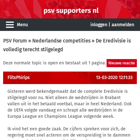
Menu
inloggen
|
aanmelden
PSV Forum
»
Nederlandse competities
» De Eredivisie is
volledig terecht stilgelegd
Deze normale topic is open en bestaat uit 1 pagina.
FlitsPhirips
13-03-2020 12:11:33
Gisteren werd bekendgemaakt dat de complete Eredivisie is
stilgelegd voor nu. Niet alleen de wedstrijden in Brabant
vallen uit in het betaald voetbal, maar in heel Nederland. Ook
de UEFA volgde vandaag en schrapt alle wedstrijden in de
Europa League en Champions League volgende week.
Ik vind het een goede zaak. De cijfers spreken voor zich, de
regering moet snel acteren om de verspreiding in te dammen