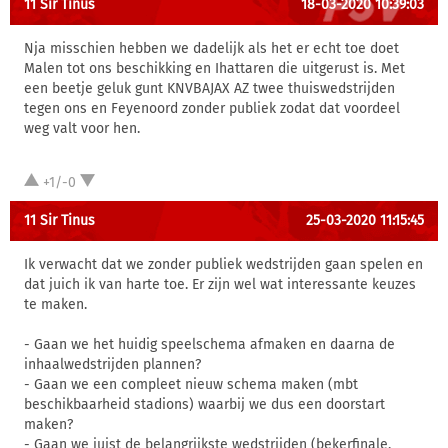
11 Sir Tinus
18-03-2020 10:39:03
Nja misschien hebben we dadelijk als het er echt toe doet
Malen tot ons beschikking en Ihattaren die uitgerust is. Met
een beetje geluk gunt KNVBAJAX AZ twee thuiswedstrijden
tegen ons en Feyenoord zonder publiek zodat dat voordeel
weg valt voor hen.
+1/-0
11 Sir Tinus
25-03-2020 11:15:45
Ik verwacht dat we zonder publiek wedstrijden gaan spelen en
dat juich ik van harte toe. Er zijn wel wat interessante keuzes
te maken.
- Gaan we het huidig speelschema afmaken en daarna de
inhaalwedstrijden plannen?
- Gaan we een compleet nieuw schema maken (mbt
beschikbaarheid stadions) waarbij we dus een doorstart
maken?
- Gaan we juist de belangrijkste wedstrijden (bekerfinale,