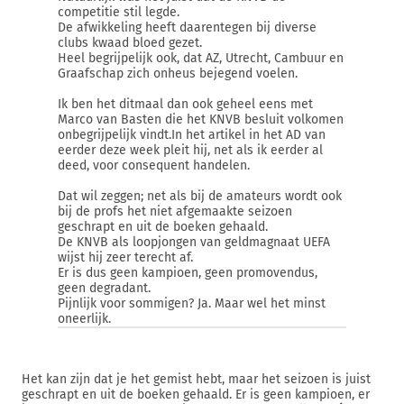
competitie stil legde.
De afwikkeling heeft daarentegen bij diverse
clubs kwaad bloed gezet.
Heel begrijpelijk ook, dat AZ, Utrecht, Cambuur en
Graafschap zich onheus bejegend voelen.
Ik ben het ditmaal dan ook geheel eens met
Marco van Basten die het KNVB besluit volkomen
onbegrijpelijk vindt.In het artikel in het AD van
eerder deze week pleit hij, net als ik eerder al
deed, voor consequent handelen.
Dat wil zeggen; net als bij de amateurs wordt ook
bij de profs het niet afgemaakte seizoen
geschrapt en uit de boeken gehaald.
De KNVB als loopjongen van geldmagnaat UEFA
wijst hij zeer terecht af.
Er is dus geen kampioen, geen promovendus,
geen degradant.
Pijnlijk voor sommigen? Ja. Maar wel het minst
oneerlijk.
Het kan zijn dat je het gemist hebt, maar het seizoen is juist
geschrapt en uit de boeken gehaald. Er is geen kampioen, er