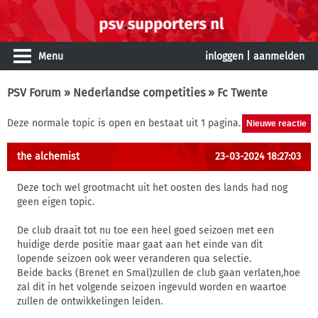
Menu
inloggen
|
aanmelden
PSV Forum
»
Nederlandse competities
» Fc Twente
Deze normale topic is open en bestaat uit 1 pagina.
the alchemist
23-03-2024 18:27:03
Deze toch wel grootmacht uit het oosten des lands had nog
geen eigen topic.
De club draait tot nu toe een heel goed seizoen met een
huidige derde positie maar gaat aan het einde van dit
lopende seizoen ook weer veranderen qua selectie.
Beide backs (Brenet en Smal)zullen de club gaan verlaten,hoe
zal dit in het volgende seizoen ingevuld worden en waartoe
zullen de ontwikkelingen leiden.