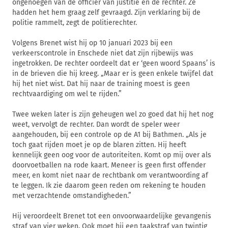
ongenoegen van de officier van justitie en de rechter. Ze
hadden het hem graag zelf gevraagd. Zijn verklaring bij de
politie rammelt, zegt de politierechter.
Volgens Brenet wist hij op 10 januari 2023 bij een
verkeerscontrole in Enschede niet dat zijn rijbewijs was
ingetrokken. De rechter oordeelt dat er ‘geen woord Spaans’ is
in de brieven die hij kreeg. „Maar er is geen enkele twijfel dat
hij het niet wist. Dat hij naar de training moest is geen
rechtvaardiging om wel te rijden.”
Twee weken later is zijn geheugen wel zo goed dat hij het nog
weet, vervolgt de rechter. Dan wordt de speler weer
aangehouden, bij een controle op de A1 bij Bathmen. „Als je
toch gaat rijden moet je op de blaren zitten. Hij heeft
kennelijk geen oog voor de autoriteiten. Komt op mij over als
doorvoetballen na rode kaart. Meneer is geen first offender
meer, en komt niet naar de rechtbank om verantwoording af
te leggen. Ik zie daarom geen reden om rekening te houden
met verzachtende omstandigheden.”
Hij veroordeelt Brenet tot een onvoorwaardelijke gevangenis
straf van vier weken. Ook moet hij een taakstraf van twintig