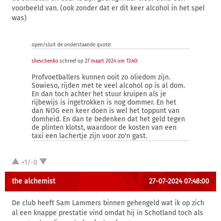
voorbeeld van. (ook zonder dat er dit keer alcohol in het spel
was)
open/sluit de onderstaande quote:
shevchenko
schreef op
27 maart 2024 om 13:40
:
Profvoetballers kunnen ooit zo oliedom zijn.
Sowieso, rijden met te veel alcohol op is al dom.
En dan toch achter het stuur kruipen als je
rijbewijs is ingetrokken is nog dommer. En het
dan NOG een keer doen is wel het toppunt van
domheid. En dan te bedenken dat het geld tegen
de plinten klotst, waardoor de kosten van een
taxi een lachertje zijn voor zo'n gast.
+1/-0
the alchemist
27-07-2024 07:48:00
De club heeft Sam Lammers binnen gehengeld wat ik op zich
al een knappe prestatie vind omdat hij in Schotland toch als