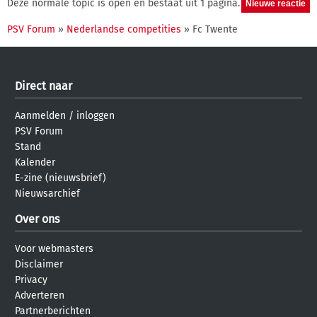
Deze normale topic is open en bestaat uit 1 pagina.
PSV Forum
»
Nederlandse competities
» Fc Twente
Direct naar
Aanmelden
/
inloggen
PSV Forum
Stand
Kalender
E-zine (nieuwsbrief)
Nieuwsarchief
Over ons
Voor webmasters
Disclaimer
Privacy
Adverteren
Partnerberichten