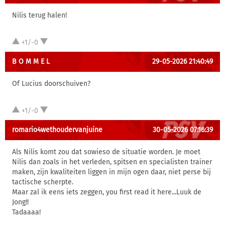
Nilis terug halen!
+1/-0
B O M M E L
29-05-2026 21:40:49
Of Lucius doorschuiven?
+1/-0
romario4wethoudervanjuine
30-05-2026 07:16:39
Als Nilis komt zou dat sowieso de situatie worden. Je moet
Nilis dan zoals in het verleden, spitsen en specialisten trainer
maken, zijn kwaliteiten liggen in mijn ogen daar, niet perse bij
tactische scherpte.
Maar zal ik eens iets zeggen, you first read it here...Luuk de
Jong!!
Tadaaaa!