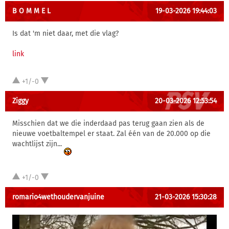
B O M M E L
19-03-2026 19:44:03
Is dat 'm niet daar, met die vlag?
link
+1/-0
Ziggy
20-03-2026 12:53:54
Misschien dat we die inderdaad pas terug gaan zien als de
nieuwe voetbaltempel er staat. Zal één van de 20.000 op die
wachtlijst zijn...
+1/-0
romario4wethoudervanjuine
21-03-2026 15:30:28