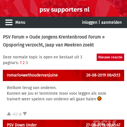
Menu
inloggen
|
aanmelden
PSV Forum
»
Oude Jongens Krentenbrood Forum
»
Opsporing verzocht, Jaap van Meekren zoekt
Deze normale topic is open en bestaat uit 3
pagina's:
1
2
3
romario4wethoudervanjuine
26-08-2019 06:45:13
Welkom terug van onderen.
Kunnen we jou er tenminste mooi voor leggen als onze
trainert weer spelers van onderen wil gaan halen
+1/-0
PSV Down Under
27-08-2019 00:45:47