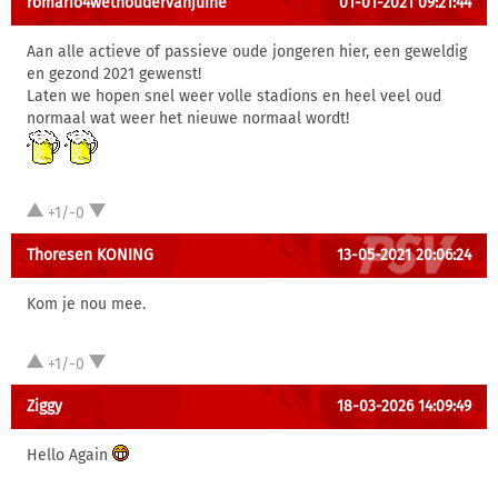
romario4wethoudervanjuine
01-01-2021 09:21:44
Aan alle actieve of passieve oude jongeren hier, een geweldig
en gezond 2021 gewenst!
Laten we hopen snel weer volle stadions en heel veel oud
normaal wat weer het nieuwe normaal wordt!
+1/-0
Thoresen KONING
13-05-2021 20:06:24
Kom je nou mee.
+1/-0
Ziggy
18-03-2026 14:09:49
Hello Again