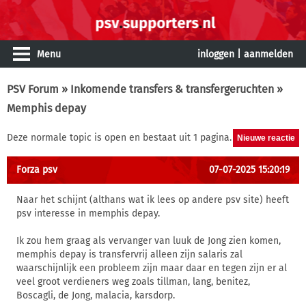
Menu
inloggen
|
aanmelden
PSV Forum
»
Inkomende transfers & transfergeruchten
»
Memphis depay
Deze normale topic is open en bestaat uit 1 pagina.
Forza psv
07-07-2025 15:20:19
Naar het schijnt (althans wat ik lees op andere psv site) heeft
psv interesse in memphis depay.
Ik zou hem graag als vervanger van luuk de Jong zien komen,
memphis depay is transfervrij alleen zijn salaris zal
waarschijnlijk een probleem zijn maar daar en tegen zijn er al
veel groot verdieners weg zoals tillman, lang, benitez,
Boscagli, de Jong, malacia, karsdorp.