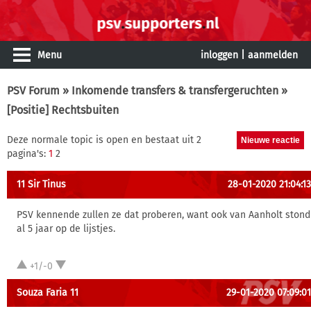
Menu
inloggen
|
aanmelden
PSV Forum
»
Inkomende transfers & transfergeruchten
»
[Positie] Rechtsbuiten
Deze normale topic is open en bestaat uit 2
pagina's:
1
2
11 Sir Tinus
28-01-2020 21:04:13
PSV kennende zullen ze dat proberen, want ook van Aanholt stond
al 5 jaar op de lijstjes.
+1/-0
Souza Faria 11
29-01-2020 07:09:01