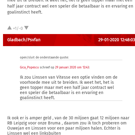
mee uit te breiden. Ik weet het, het is geen topper maar met een
half jaar contract wel een speler die betaalbaar is en ervaring en
goalinstinct heeft.
+1/-0
Gladbach/Psvfan
29-01-2020 12:48:03
open/sluit de onderstaande quote:
Gica_Popescu
schreef op
29 januari 2020 om 12:43
:
Ik zou Linssen van Vitesse een optie vinden om de
voorhoede mee uit te breiden. Ik weet het, het is
geen topper maar met een half jaar contract wel
een speler die betaalbaar is en ervaring en
goalinstinct heeft.
Ik ook er is amper geld , van de 30 miljoen gaat 12 miljoen naar
RB Leipzig voor onze Bruma , daarom zou ik toch proberen om
Ouwejan en Linssen voor een paar miljoen halen. Echter is
Linssen wel een linksbuiten