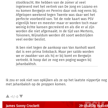
stootkracht. We hebben van de zomer al veel
ingeleverd met het vertrek van De Jong en Lozano en
nu komen Bergwijn en Pereiro daar ook nog eens bij.
Afgelopen weekend tegen Twente was daar wel het
perfecte voorbeeld van. Tot de rode kaart was PSV
eigenlijk heer en meester maar er worden toch maar
weinig échte kansen gecreëerd en als die er al zijn
worden die niet afgemaakt. In de tijd van Mertens,
Toivonen, Wijnaldum werden dit soort wedstrijden
veel eerder beslist.
Ik ben niet tegen de aankoop van Van Aanholt want
dat is een prima linksback. Maar per saldo worden
we er zwakker van als hij er bij komt en Bergwijn
vertrekt. Ik hoop dat ze nog een poging wagen bij
Jahanbakhsh.
Ik zou er ook niet van opkijken als ze op het laatste nippertje nog
met Jahanbaksh op de proppen komen.
+1/-0
James Sonny Crockett
29-01-2020 14:45:49