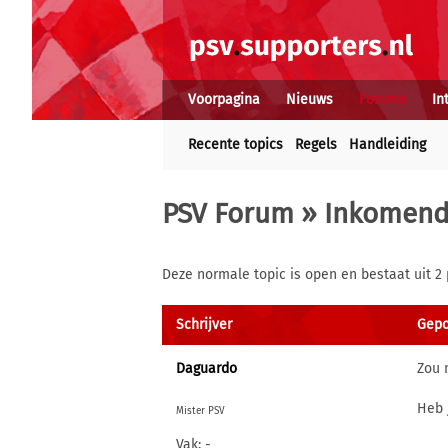
Voorpagina
Nieuws
Forums
In
Recente topics
Regels
Handleiding
PSV Forum
»
Inkomende
Deze normale topic is open en bestaat uit 2 
Schrijver
Gepo
Daguardo
Zou 
Heb 
Mister PSV
Vak: -