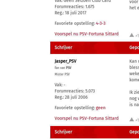
Vak: Geen Seizoen Club Card
voor
Forumreacties: 1.675
het 
Reg.: 18 juli 2017
Favoriete opstelling:
4-3-3
Voorspel nu PSV-Fortuna Sittard
+
Schrijver
Gepos
Jasper_PSV
Kan 
bles
Fan van
PSV
weke
Mister PSV
kome
Vak: -
Forumreacties: 5.073
Ik z
Reg.: 28 juli 2006
nog 
is na
Favoriete opstelling:
geen
Voorspel nu PSV-Fortuna Sittard
+
Schrijver
Gepos