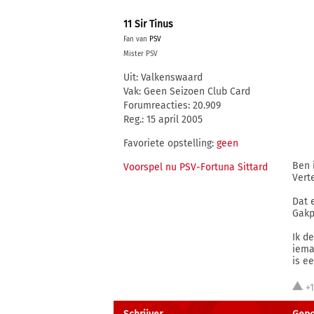
11 Sir Tinus
Fan van
PSV
Mister PSV
Uit: Valkenswaard
Vak: Geen Seizoen Club Card
Forumreacties: 20.909
Reg.: 15 april 2005
Favoriete opstelling:
geen
Ben 
Voorspel nu PSV-Fortuna Sittard
Vert
Dat 
Gakp
Ik d
iema
is e
+