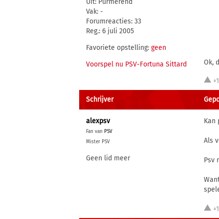
Uit: Purmerend
Vak: -
Forumreacties: 33
Reg.: 6 juli 2005
Favoriete opstelling:
geen
Ok, d
Voorspel nu PSV-Fortuna Sittard
+
Schrijver
Gepo
alexpsv
Kan 
Fan van
PSV
Als 
Mister PSV
Geen lid meer
Psv 
Want
spel
+