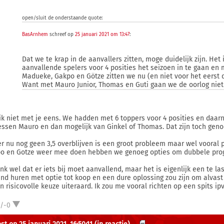
open/sluit de onderstaande quote:
BasArnhem
schreef op
25 januari 2021 om 13:47
:
Dat we te krap in de aanvallers zitten, moge duidelijk zijn. He
aanvallende spelers voor 4 posities het seizoen in te gaan en
Madueke, Gakpo en Götze zitten we nu (en niet voor het eerst d
Want met Mauro Junior, Thomas en Guti gaan we de oorlog niet
ik niet met je eens. We hadden met 6 toppers voor 4 posities en daa
essen Mauro en dan mogelijk van Ginkel of Thomas. Dat zijn toch geno
er nu nog geen 3,5 overblijven is een groot probleem maar wel vooral
o en Gotze weer mee doen hebben we genoeg opties om dubbele prog
enk wel dat er iets bij moet aanvallend, maar het is eigenlijk een te l
nd huren met optie tot koop en een dure oplossing zou zijn om alvast
en risicovolle keuze uiteraard. Ik zou me vooral richten op een spits ipv
1/-0