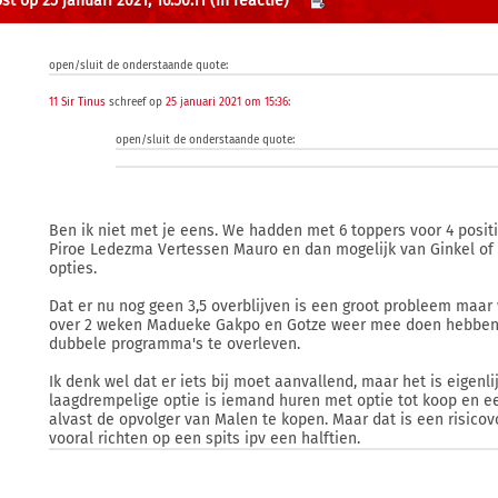
t op 25 januari 2021, 16:50:11
(in reactie)
open/sluit de onderstaande quote:
11 Sir Tinus
schreef op
25 januari 2021 om 15:36
:
open/sluit de onderstaande quote:
Ben ik niet met je eens. We hadden met 6 toppers voor 4 posi
Piroe Ledezma Vertessen Mauro en dan mogelijk van Ginkel of 
opties.
Dat er nu nog geen 3,5 overblijven is een groot probleem maar 
over 2 weken Madueke Gakpo en Gotze weer mee doen hebben
dubbele programma's te overleven.
Ik denk wel dat er iets bij moet aanvallend, maar het is eigenli
laagdrempelige optie is iemand huren met optie tot koop en ee
alvast de opvolger van Malen te kopen. Maar dat is een risicov
vooral richten op een spits ipv een halftien.