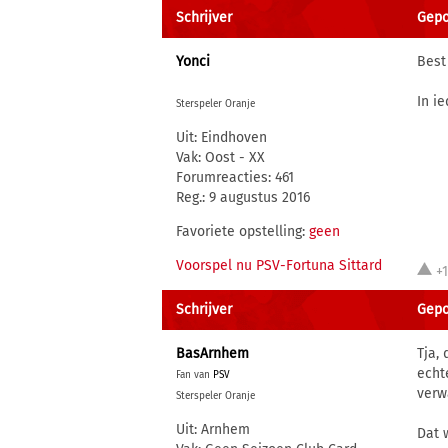
Schrijver
Gepos
Yonci
Best
In i
Sterspeler Oranje
Uit: Eindhoven
Vak: Oost - XX
Forumreacties: 461
Reg.: 9 augustus 2016
Favoriete opstelling:
geen
Voorspel nu PSV-Fortuna Sittard
+
Schrijver
Gepos
BasArnhem
Tja,
echt
Fan van
PSV
verw
Sterspeler Oranje
Uit: Arnhem
Dat 