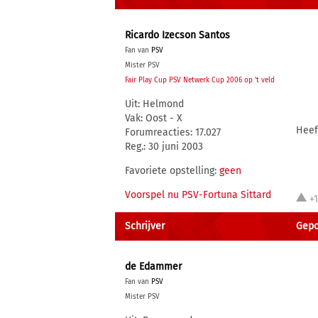
Ricardo Izecson Santos
Fan van
PSV
Mister PSV
Fair Play Cup PSV Netwerk Cup 2006 op 't veld
Uit: Helmond
Vak: Oost - X
Heef
Forumreacties: 17.027
Reg.: 30 juni 2003
Favoriete opstelling:
geen
Voorspel nu PSV-Fortuna Sittard
+
Schrijver
Gepo
de Edammer
Fan van
PSV
Mister PSV