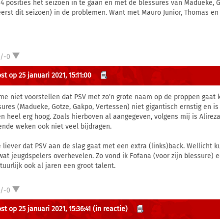
 4 posities het seizoen in te gaan en met de blessures van Madueke, G
eerst dit seizoen) in de problemen. Want met Mauro Junior, Thomas en
1/-0
t op 25 januari 2021, 15:11:00
me niet voorstellen dat PSV met zo'n grote naam op de proppen gaat k
sures (Madueke, Gotze, Gakpo, Vertessen) niet gigantisch ernstig en i
n heel erg hoog. Zoals hierboven al aangegeven, volgens mij is Alireza
nde weken ook niet veel bijdragen.
ie liever dat PSV aan de slag gaat met een extra (links)back. Wellich
wat jeugdspelers overhevelen. Zo vond ik Fofana (voor zijn blessure) e
tuurlijk ook al jaren een groot talent.
1/-0
t op 25 januari 2021, 15:36:41
(in reactie)