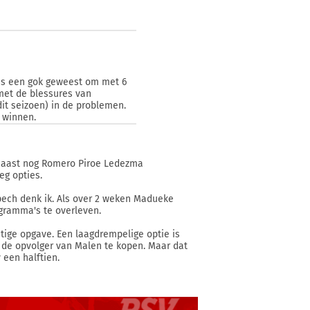
t is een gok geweest om met 6
 met de blessures van
it seizoen) in de problemen.
 winnen.
rnaast nog Romero Piroe Ledezma
eg opties.
 pech denk ik. Als over 2 weken Madueke
ramma's te overleven.
astige opgave. Een laagdrempelige optie is
 de opvolger van Malen te kopen. Maar dat
 een halftien.