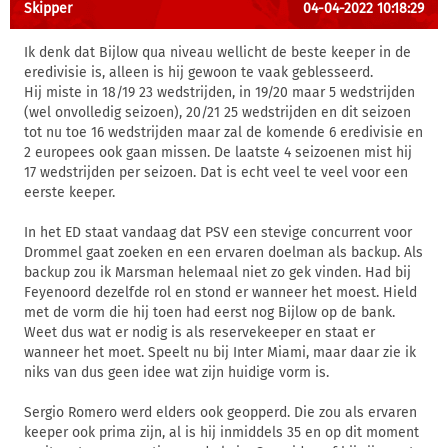
Skipper
04-04-2022 10:18:29
Ik denk dat Bijlow qua niveau wellicht de beste keeper in de
eredivisie is, alleen is hij gewoon te vaak geblesseerd.
Hij miste in 18/19 23 wedstrijden, in 19/20 maar 5 wedstrijden
(wel onvolledig seizoen), 20/21 25 wedstrijden en dit seizoen
tot nu toe 16 wedstrijden maar zal de komende 6 eredivisie en
2 europees ook gaan missen. De laatste 4 seizoenen mist hij
17 wedstrijden per seizoen. Dat is echt veel te veel voor een
eerste keeper.
In het ED staat vandaag dat PSV een stevige concurrent voor
Drommel gaat zoeken en een ervaren doelman als backup. Als
backup zou ik Marsman helemaal niet zo gek vinden. Had bij
Feyenoord dezelfde rol en stond er wanneer het moest. Hield
met de vorm die hij toen had eerst nog Bijlow op de bank.
Weet dus wat er nodig is als reservekeeper en staat er
wanneer het moet. Speelt nu bij Inter Miami, maar daar zie ik
niks van dus geen idee wat zijn huidige vorm is.
Sergio Romero werd elders ook geopperd. Die zou als ervaren
keeper ook prima zijn, al is hij inmiddels 35 en op dit moment