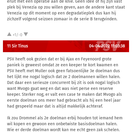
eruit met een operatie aan de knie. Geen idee of hij zijn vast
plek bij Venezia op zou willen geven, aan de andere kant staat
Venezia op dit moment op een degradatieplek dus kan hij
zichzelf volgend seizoen zomaar in de serie B terugvinden.
+1/-0
11 Sir Tinus
04-04-2022 11:03:38
PSV heeft ook gezien dat er bij Ajax en Feyenoord grote
paniek is geweest omdat ze een keeper te kort kwamen en
PSV heeft met Muller ook geen fatsoenlijke 3e doelman dus
het lijkt me nogal logisch dat ze 2 doelmannen willen halen.
Dat daar een serieuze concurrent bij zit is ook nogal logisch
want Mvogo gaat weg en dat was niet perse een reserve
keeper. Sterker nog, er valt een case te maken dat Mvogo als
eerste doelman ons meer had gebracht als hij een heel jaar
had gespeeld maar dat is altijd makkelijk achteraf.
Ik zou Drommel als 2e doelman erbij houden tot iemand hem
wil kopen en gewoon een onbetwiste basisdoelman halen.
Wie er derde doelman wordt kan me echt geen zak schelen.