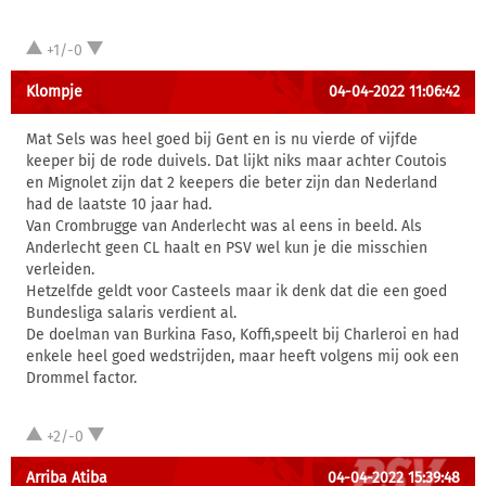
+1/-0
Klompje
04-04-2022 11:06:42
Mat Sels was heel goed bij Gent en is nu vierde of vijfde
keeper bij de rode duivels. Dat lijkt niks maar achter Coutois
en Mignolet zijn dat 2 keepers die beter zijn dan Nederland
had de laatste 10 jaar had.
Van Crombrugge van Anderlecht was al eens in beeld. Als
Anderlecht geen CL haalt en PSV wel kun je die misschien
verleiden.
Hetzelfde geldt voor Casteels maar ik denk dat die een goed
Bundesliga salaris verdient al.
De doelman van Burkina Faso, Koffi,speelt bij Charleroi en had
enkele heel goed wedstrijden, maar heeft volgens mij ook een
Drommel factor.
+2/-0
Arriba Atiba
04-04-2022 15:39:48