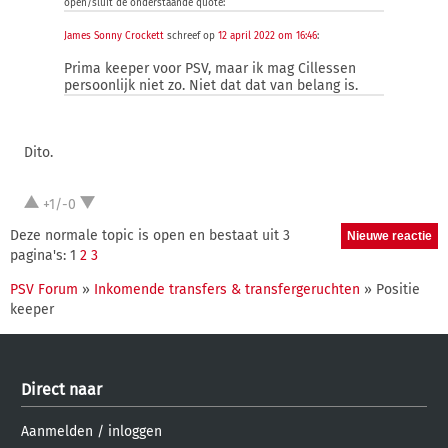
open/sluit de onderstaande quote:
James Sonny Crockett
schreef op
12 april 2022 om 16:46
:
Prima keeper voor PSV, maar ik mag Cillessen
persoonlijk niet zo. Niet dat dat van belang is.
Dito.
+1/-0
Deze normale topic is open en bestaat uit 3
pagina's: 1
2
3
PSV Forum
»
Inkomende transfers & transfergeruchten
» Positie
keeper
Direct naar
Aanmelden
/
inloggen