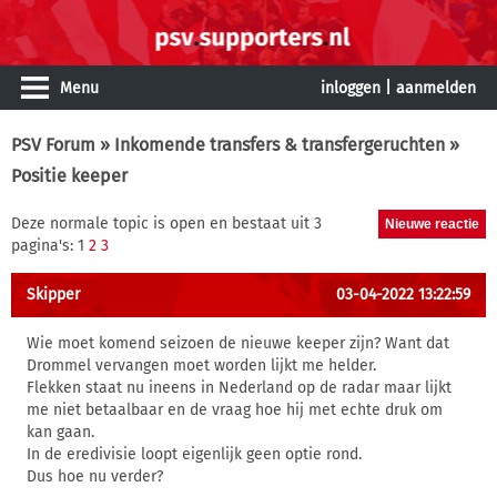
Menu
inloggen
|
aanmelden
PSV Forum
»
Inkomende transfers & transfergeruchten
»
Positie keeper
Deze normale topic is open en bestaat uit 3
pagina's: 1
2
3
Skipper
03-04-2022 13:22:59
Wie moet komend seizoen de nieuwe keeper zijn? Want dat
Drommel vervangen moet worden lijkt me helder.
Flekken staat nu ineens in Nederland op de radar maar lijkt
me niet betaalbaar en de vraag hoe hij met echte druk om
kan gaan.
In de eredivisie loopt eigenlijk geen optie rond.
Dus hoe nu verder?