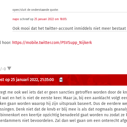
open/sluit de onderstaande quote:
napo
schreef op
25 januari 2022 om 18:05
:
Ook mooi dat het twitter-account inmiddels niet meer bestaa
l hoor:
https://mobile.twitter.com/PSVSupp_Nijkerk
1/-0
st op 25 januari 2022, 21:35:00
zegt me ook wel iets dat er geen sancties getroffen worden door de kn
l wat en het is niet de eerste keer. Maar ja, bij een aanklacht volgt 
ken gaan worden waarop hij zijn uitspraak baseert. Dus de eerdere we
issingen. Denk niet dat de knvb er blij mee is als dat nogmaals gean
 binnenkort een keertje opzichtig benadeeld gaat worden nu zodat ze 
erdammers niet bevoordelen. Zal dan wel gaan om een onterecht afge