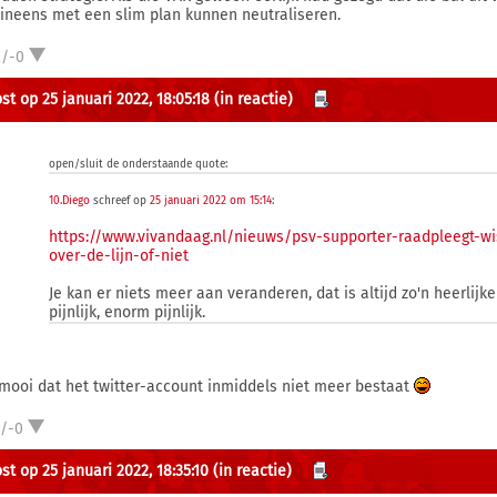
 ineens met een slim plan kunnen neutraliseren.
2/-0
st op 25 januari 2022, 18:05:18
(in reactie)
open/sluit de onderstaande quote:
10.Diego
schreef op
25 januari 2022 om 15:14
:
https://www.vivandaag.nl/nieuws/psv-supporter-raadpleegt-w
over-de-lijn-of-niet
Je kan er niets meer aan veranderen, dat is altijd zo'n heerlij
pijnlijk, enorm pijnlijk.
mooi dat het twitter-account inmiddels niet meer bestaat
1/-0
st op 25 januari 2022, 18:35:10
(in reactie)