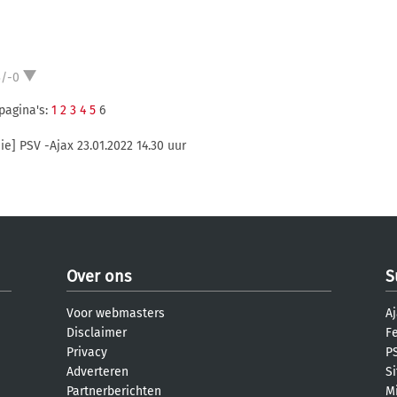
3/-0
pagina's:
1
2
3
4
5
6
ie] PSV -Ajax 23.01.2022 14.30 uur
Over ons
S
Voor webmasters
Aj
Disclaimer
F
Privacy
PS
Adverteren
S
Partnerberichten
M