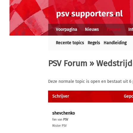
Voorpagina
Nieuws
Forums
In
Recente topics
Regels
Handleiding
PSV Forum
»
Wedstrijd
Deze normale topic is open en bestaat uit 6 
Schrijver
Gepo
shevchenko
Fan van
PSV
Mister PSV