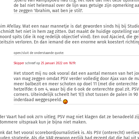
Sjoerd van Rampspoed had i.i.g. het idee dat met deze opstelli
de bal niet helemaal over de lijn was getuige zijn opmerking a
te zeggen 'Ibrahim, wat ben je stil!'.
him Afellay. Wat een naar mannetje is dat geworden sinds hij bij Studio
Schmidt het niet in hem zag zitten. Dat maakt de huidige opstelling va
oord spits (die ik nog redelijk objectief vind). Een oud Ajacied, die geil
iteitszin verloren. En dan iemand die een enorme wrok koestert richtin
open/sluit de onderstaande quote:
Skipper
schreef op
25 januari 2022 om 16:19
:
Het stoort mij nu ook vooral dat een aantal mensen van het jour
van mag zeggen omdat PSV verder volledig door Ajax van de mat
meer balbezit en meer schoten op doel 11 (met die onterechte g
hetzelfde: 6 om 4, waar bij die 6 ook de onterechte goal zit. 
corners. Uiteindelijk scheelt het 1(!) shot tussen de palen in 9
inderdaad weggespeeld.
der Vaart had ook zo'n uitleg. PSV mag niet klagen dat ze benadeeld z
dommere uitspraak kun je bijna niet maken.
enk dat het vooral scorebordjournalistiek is. Als PSV (onterecht) verlie
uden strategie. Als die VAR gewoon eerlijk had gezegd dat die bal uit