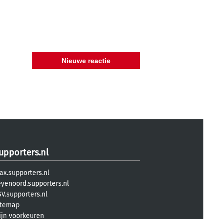
upporters.nl
ax.supporters.nl
eyenoord.supporters.nl
V.supporters.nl
itemap
ijn voorkeuren