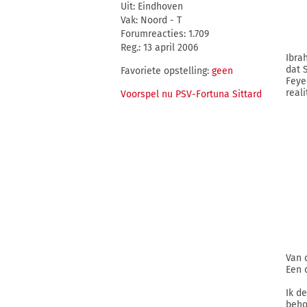
Uit: Eindhoven
Vak: Noord - T
Forumreacties: 1.709
Reg.: 13 april 2006
Ibra
dat 
Favoriete opstelling:
geen
Feyen
real
Voorspel nu PSV-Fortuna Sittard
Van 
Een 
Ik d
beho