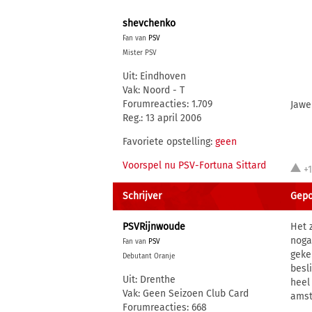
shevchenko
Fan van
PSV
Mister PSV
Uit: Eindhoven
Vak: Noord - T
Forumreacties: 1.709
Jawe
Reg.: 13 april 2006
Favoriete opstelling:
geen
Voorspel nu PSV-Fortuna Sittard
+
Schrijver
Gepo
PSVRijnwoude
Het 
noga
Fan van
PSV
geke
Debutant Oranje
besl
Uit: Drenthe
heel
Vak: Geen Seizoen Club Card
amst
Forumreacties: 668