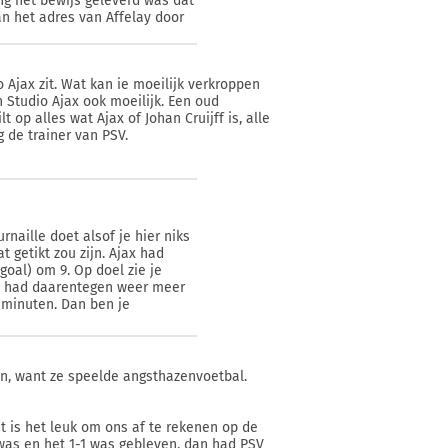
ng het bewijs geleverd was dat
an het adres van Affelay door
 Ajax zit. Wat kan ie moeilijk verkroppen
n Studio Ajax ook moeilijk. Een oud
t op alles wat Ajax of Johan Cruijff is, alle
g de trainer van PSV.
naille doet alsof je hier niks
 getikt zou zijn. Ajax had
oal) om 9. Op doel zie je
PSV had daarentegen weer meer
0 minuten. Dan ben je
ijn, want ze speelde angsthazenvoetbal.
st is het leuk om ons af te rekenen op de
 was en het 1-1 was gebleven, dan had PSV