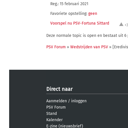
Reg.: 15 februari 2021
Favoriete opstelling:
geen
Voorspel nu PSV-Fortuna Sittard
+
Deze normale topic is open en bestaat uit 6 
PSV Forum
»
Wedstrijden van PSV
» [Eredivis
Direct naar
Aanmelden
/
inloggen
PSV Forum
Stand
Kalender
E-zine (nieuwsbrief)