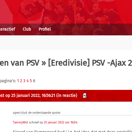
teractief
Club
Profiel
en van PSV
» [Eredivisie] PSV -Ajax 
pagina's:
1
2
3
4
5
6
st op 25 januari 2022, 16:56:21
(in reactie)
open/sluit de onderstaande quote:
TammyW42
schreef op
25 januari 2022 om 16:04
: