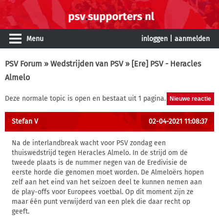
Menu
inloggen
|
aanmelden
PSV Forum
»
Wedstrijden van PSV
» [Ere] PSV - Heracles
Almelo
Deze normale topic is open en bestaat uit 1 pagina.
Stefan V
02-04-2021 11:08:37
Na de interlandbreak wacht voor PSV zondag een
thuiswedstrijd tegen Heracles Almelo. In de strijd om de
tweede plaats is de nummer negen van de Eredivisie de
eerste horde die genomen moet worden. De Almeloërs hopen
zelf aan het eind van het seizoen deel te kunnen nemen aan
de play-offs voor Europees voetbal. Op dit moment zijn ze
maar één punt verwijderd van een plek die daar recht op
geeft.