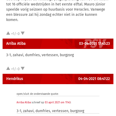
tot 16 officiële wedstrijden in het eerste elftal. Mauro Júnior
speelde vorig seizoen op huurbasis voor Heracles. Vanwege
een blessure zal hij zondag echter niet in actie kunnen
komen.
+1/-0
Arriba Atiba
03-04-2021 17:43:23
3-1, zahavi, dumfries, vertessen, burgzorg
+1/-0
Hendrikus
04-04-2021 08:47:22
open/sluit de onderstaande quote:
Arriba Atiba
schreef op
03 april 2021 om 17:43
:
3-1, zahavi, dumfries, vertessen, burgzorg