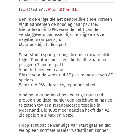
open/sluit de onderstaande quote:
Perzik009
schreef op
04 april 2021 om 13:32
:
Ben ik de enige die het behoorlijke zieke vormen
vindt aannemen de houding naar psv toe.
Niet alleen bij ESPN, waar de helft van de
verslaggevers bonussen lijkt te krijgen als ze
negatief naar psv zijn.
Maar ook bij studio sport.
Waar studio sport per ongeluk het cruciale blok
tegen Dumpfries niet eens herhaalt, waardoor
psv geen 3 punten pakt.
Vindt het best ver gaan.
Blokje voor de wedstrijd AZ-psv, reportage van AZ
spelers
Wedstrijd PSV-Heracles, reportage Vloet
Vind het niet normaal hoe de enge randstad
probeert op deze manier een berichtvorming neer
te zetten tov een gerenomeerde topclub in
Nederland. Die 100x meer aanzien heeft dan AZ.
Zie spelers als Max en Gotze.
Hoop echt dat de Benuliga van start gaat en dat
we op een normale manier wedstrijden kunnen