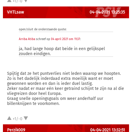
+1/-0
VHTLsaw
04-04-2021 13:25:35
open/sluit de onderstaande quote:
Arriba Atiba
schreef op
04 april 2021 om 11:37
:
ja, had lange hoop dat beide in een gelijkspel
zouden eindigen.
Spijtig dat ze het puntverlies niet leden waarop we hoopten.
Zo is het dadelijk inderdaad extra moeilijk want er moet
gewonnen worden en dan is ieder duel lastig.
Zeker nadat er maar eén keer getraind schijnt te zijn na al die
vliegreizen door heel Europa.
Graag snelle openingsgoals om weer anderhalf uur
billenknijpen te voorkomen.
+1/-0
Perzik009
04-04-2021 13:32:51