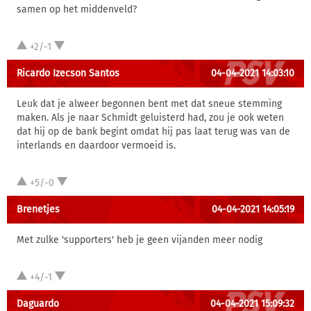
samen op het middenveld?
+2/-1
Ricardo Izecson Santos
04-04-2021 14:03:10
Leuk dat je alweer begonnen bent met dat sneue stemming
maken. Als je naar Schmidt geluisterd had, zou je ook weten
dat hij op de bank begint omdat hij pas laat terug was van de
interlands en daardoor vermoeid is.
+5/-0
Brenetjes
04-04-2021 14:05:19
Met zulke 'supporters' heb je geen vijanden meer nodig
+4/-1
Daguardo
04-04-2021 15:09:32