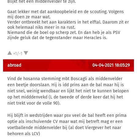
Blijkt het een middenvelder te zijn.
Gaat lekker met dat aankoopbeleid en de scouting. Volgens
mij doen ze maar wat.
Verder ontbreekt het aan karakters in het elftal. Daarom zit er
ook helemaal niks meer in na rust.
Niemand die de boel op scherp zet. En dan heb je als PSV
zijnde geluk dat de tegenstander maar Heracles is.
+1/-1
abroad
04-04-2021 18:05:29
Vind de hosanna stemming mbt Boscagli als middenvelder
een beetje doorslaan. Hij is idd prins aan de bal maar hij is
niet snel, weinig wendbaar en lijkt het niet te kunnen belopen
op het midddenvekd (L de tweede of derde keer dat hij het
niet trekt voor de volle 90).
Hij blijft in wedstrijden waar psv veel de bal heeft een prima
optie als inschuivende CV maar wat mij betreft mag er een
voetballende middenvelder bij (al doet Viergever het naar
behoren als LCV)