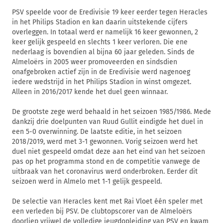
PSV speelde voor de Eredivisie 19 keer eerder tegen Heracles
in het Philips Stadion en kan daarin uitstekende cijfers
overleggen. In totaal werd er namelijk 16 keer gewonnen, 2
keer gelijk gespeeld en slechts 1 keer verloren. Die ene
nederlaag is bovendien al bijna 60 jaar geleden. Sinds de
Almeloërs in 2005 weer promoveerden en sindsdien
onafgebroken actief zijn in de Eredivisie werd nagenoeg
iedere wedstrijd in het Philips Stadion in winst omgezet.
Alleen in 2016/2017 kende het duel geen winnaar.
De grootste zege werd behaald in het seizoen 1985/1986. Mede
dankzij drie doelpunten van Ruud Gullit eindigde het duel in
een 5-0 overwinning. De laatste editie, in het seizoen
2018/2019, werd met 3-1 gewonnen. Vorig seizoen werd het
duel niet gespeeld omdat deze aan het eind van het seizoen
pas op het programma stond en de competitie vanwege de
uitbraak van het coronavirus werd onderbroken. Eerder dit
seizoen werd in Almelo met 1-1 gelijk gespeeld.
De selectie van Heracles kent met Rai Vloet één speler met
een verleden bij PSV. De clubtopscorer van de Almeloërs
doorliep vrijwel de volledige jeugdopleiding van PSV en kwam