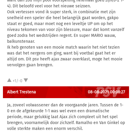
want dan zou mijn pool voorspelling helemaal goed zijn(0-2 1-
4). Dit beloofd veel voor het nieuwe seizoen.
Ook vertessen vond ik super sterk, in combinatie met zijn
snelheid een speler die heel belangrijk gaat worden, gakpo
staat er goed, maar moet nog een leveltje UP om op het
niveau tekomen van voor zijn blessure, maar dat komt vanzelf
goed zodra het wedstrijden regent. En super MARIO wauw,
balkunstenaar.
Ik heb genoten van een mooie match waarin het niet tezien
was dat het nergens om ging, want bij voetbal gaat het er
altijd om. Dit psv heeft ajax zwaar overklast, moge het mooie
vervolgen gaan brengen.
+1/-0
Albert Trestena
08-08-2021 00:08:27
Ja, zoveel volwassener dan de voorgaande jaren. Tussen de 1-
0 en de afgekeurde 1-1 was wel even een dramatische
periode, maar gelukkig laat Ajax zich compleet uit het spel
brengen, voornamelijk door zichzelf. Ramalho en Van Ginkel op
volle sterkte maken een enorm verschil.