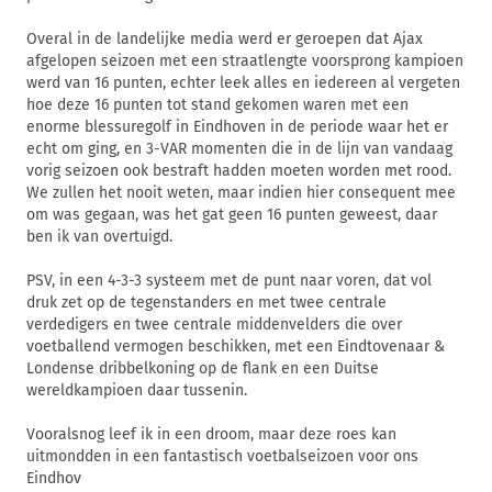
Overal in de landelijke media werd er geroepen dat Ajax
afgelopen seizoen met een straatlengte voorsprong kampioen
werd van 16 punten, echter leek alles en iedereen al vergeten
hoe deze 16 punten tot stand gekomen waren met een
enorme blessuregolf in Eindhoven in de periode waar het er
echt om ging, en 3-VAR momenten die in de lijn van vandaag
vorig seizoen ook bestraft hadden moeten worden met rood.
We zullen het nooit weten, maar indien hier consequent mee
om was gegaan, was het gat geen 16 punten geweest, daar
ben ik van overtuigd.
PSV, in een 4-3-3 systeem met de punt naar voren, dat vol
druk zet op de tegenstanders en met twee centrale
verdedigers en twee centrale middenvelders die over
voetballend vermogen beschikken, met een Eindtovenaar &
Londense dribbelkoning op de flank en een Duitse
wereldkampioen daar tussenin.
Vooralsnog leef ik in een droom, maar deze roes kan
uitmondden in een fantastisch voetbalseizoen voor ons
Eindhov