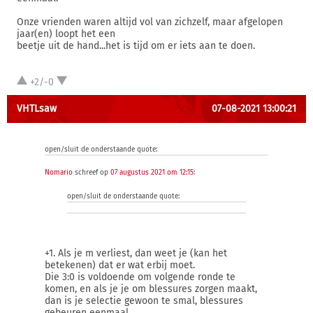
Onze vrienden waren altijd vol van zichzelf, maar afgelopen
jaar(en) loopt het een
beetje uit de hand...het is tijd om er iets aan te doen.
+2/-0
VHTLsaw
07-08-2021 13:00:21
open/sluit de onderstaande quote:
Nomario
schreef op
07 augustus 2021 om 12:15
:
open/sluit de onderstaande quote:
+1. Als je m verliest, dan weet je (kan het
betekenen) dat er wat erbij moet.
Die 3:0 is voldoende om volgende ronde te
komen, en als je je om blessures zorgen maakt,
dan is je selectie gewoon te smal, blessures
gebeuren eenmaal.