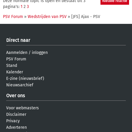
Deze normale topic is open en bestaat uit 3
pagina's:
1
2
3
PSV Forum
»
Wedstrijden van PSV
» [JFS] Ajax - PSV
Direct naar
Aanmelden
/
inloggen
PSV Forum
Stand
Kalender
E-zine (nieuwsbrief)
Nieuwsarchief
Over ons
Voor webmasters
Disclaimer
Privacy
Adverteren