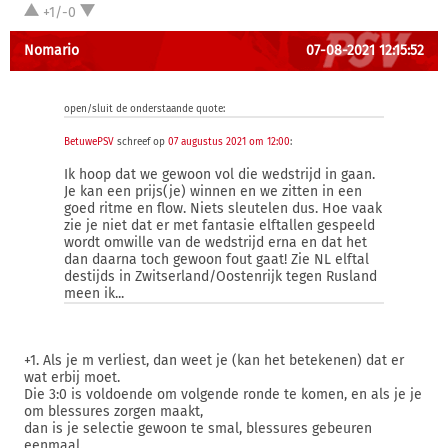
+1/-0
Nomario
07-08-2021 12:15:52
open/sluit de onderstaande quote:
BetuwePSV
schreef op
07 augustus 2021 om 12:00
:
Ik hoop dat we gewoon vol die wedstrijd in gaan.
Je kan een prijs(je) winnen en we zitten in een
goed ritme en flow. Niets sleutelen dus. Hoe vaak
zie je niet dat er met fantasie elftallen gespeeld
wordt omwille van de wedstrijd erna en dat het
dan daarna toch gewoon fout gaat! Zie NL elftal
destijds in Zwitserland/Oostenrijk tegen Rusland
meen ik...
+1. Als je m verliest, dan weet je (kan het betekenen) dat er
wat erbij moet.
Die 3:0 is voldoende om volgende ronde te komen, en als je je
om blessures zorgen maakt,
dan is je selectie gewoon te smal, blessures gebeuren
eenmaal.