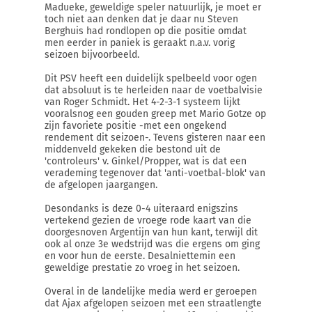
Madueke, geweldige speler natuurlijk, je moet er
toch niet aan denken dat je daar nu Steven
Berghuis had rondlopen op die positie omdat
men eerder in paniek is geraakt n.a.v. vorig
seizoen bijvoorbeeld.
Dit PSV heeft een duidelijk spelbeeld voor ogen
dat absoluut is te herleiden naar de voetbalvisie
van Roger Schmidt. Het 4-2-3-1 systeem lijkt
vooralsnog een gouden greep met Mario Gotze op
zijn favoriete positie -met een ongekend
rendement dit seizoen-. Tevens gisteren naar een
middenveld gekeken die bestond uit de
'controleurs' v. Ginkel/Propper, wat is dat een
verademing tegenover dat 'anti-voetbal-blok' van
de afgelopen jaargangen.
Desondanks is deze 0-4 uiteraard enigszins
vertekend gezien de vroege rode kaart van die
doorgesnoven Argentijn van hun kant, terwijl dit
ook al onze 3e wedstrijd was die ergens om ging
en voor hun de eerste. Desalniettemin een
geweldige prestatie zo vroeg in het seizoen.
Overal in de landelijke media werd er geroepen
dat Ajax afgelopen seizoen met een straatlengte