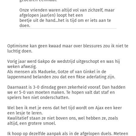
Onze vrienden waren altijd vol van zichzelf, maar
afgelopen jaar(en) loopt het een
beetje uit de hand...het is tijd om er iets aan te
doen.
Optimisme kan geen kwaad maar over blessures zou ik niet te
luchtig doen.
Vorig jaar werd Gakpo de wedstrijd uitgeschopt en was hij
weken afwezig.
Als mensen als Madueke, Gotze of van Ginkel in de
lappenmand belanden zou dat een fikse aderlating zijn.
Daarnaast is 3-0 dinsdag geen zekerheid vooraf. Dan hadden
we er 5-0 van moeten maken. Te hopen valt dat staf en
spelers hen niet onderschatten.
Wel ben ik met je eens dat het tijd wordt om Ajax een keer
een lesje te leren.
Kwalitatief staan ze niet boven ons, wel hebben ze, zoals
altijd, een grotere smoel.
Ik hoop op dezelfde aanpak als in de afgelopen duels. Meteen