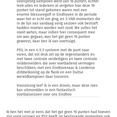
voorsprong kampioen werd van 16 punten, echter
leek alles en iedereen al vergeten hoe deze 16
punten tot stand gekomen waren met een
enorme blessuregolf in Eindhoven in de periode
waar het er echt om ging, en 3-VAR momenten die
in de lijn van vandaag vorig seizoen ook bestraft
hadden moeten worden met rood. We zullen het
nooit weten, maar indien hier consequent mee
om was gegaan, was het gat geen 16 punten
geweest, daar ben ik van overtuigd.
PSV, in een 4-3-3 systeem met de punt naar
voren, dat vol druk zet op de tegenstanders en
met twee centrale verdedigers en twee centrale
middenvelders die over voetballend vermogen
beschikken, met een Eindtovenaar & Londense
dribbelkoning op de flank en een Duitse
wereldkampioen daar tussenin.
Vooralsnog leef ik in een droom, maar deze roes
kan uitmondden in een fantastisch
voetbalseizoen voor ons Eindhov
Ik ben het met je eens dat het gat geen 16 punten had hoeven
zijn vorig seizoen en PSV heeft op beslissende momenten ook