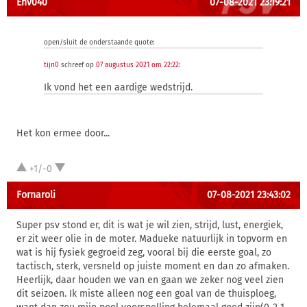
Ehv040
07-08-2021 23:19:21
open/sluit de onderstaande quote:
tijn0
schreef op
07 augustus 2021 om 22:22
:
Ik vond het een aardige wedstrijd.
Het kon ermee door...
+1/-0
Fornaroli
07-08-2021 23:43:02
Super psv stond er, dit is wat je wil zien, strijd, lust, energiek,
er zit weer olie in de moter. Madueke natuurlijk in topvorm en
wat is hij fysiek gegroeid zeg, vooral bij die eerste goal, zo
tactisch, sterk, versneld op juiste moment en dan zo afmaken.
Heerlijk, daar houden we van en gaan we zeker nog veel zien
dit seizoen. Ik miste alleen nog een goal van de thuisploeg,