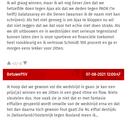
Ik wil graag winnen, maar ik wil nog liever zien dat we
hetzelfde doen tegen Ajax als dat we deden tegen PAOK (1e
helft) Galatasaray en die Denen (waarvan ik de naam niet kan
schrijven). Als het niet genoeg is om Ajax te kloppen nu wil
dat niet zeggen dat we dat voor het echie niet doen straks. Als
we dit uitbouwen en in wedstrijden met serieuze tegenstand
kunnen laten zien is onze sportieve en financiële toekomst
heel rooskleurig en ik vertrouw Schmidt 100 procent en ga er
morgen eens lekker voor zitten.
+3/-0
BetuwePSV
07-08-2021 12:00:47
Ik hoop dat we gewoon vol die wedstrijd in gaan. Je kan een
prijs(je) winnen en we zitten in een goed ritme en flow. Niets
sleutelen dus. Hoe vaak zie je niet dat er met fantasie
elftallen gespeeld wordt omwille van de wedstrijd erna en dat
het dan daarna toch gewoon fout gaat! Zie NL elftal destijds
in Zwitserland/Oostenrijk tegen Rusland meen ik...