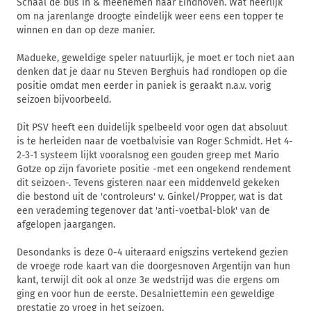
Schaal de bus in & meenemen naar Eindhoven. Wat heerlijk
om na jarenlange droogte eindelijk weer eens een topper te
winnen en dan op deze manier.
Madueke, geweldige speler natuurlijk, je moet er toch niet aan
denken dat je daar nu Steven Berghuis had rondlopen op die
positie omdat men eerder in paniek is geraakt n.a.v. vorig
seizoen bijvoorbeeld.
Dit PSV heeft een duidelijk spelbeeld voor ogen dat absoluut
is te herleiden naar de voetbalvisie van Roger Schmidt. Het 4-
2-3-1 systeem lijkt vooralsnog een gouden greep met Mario
Gotze op zijn favoriete positie -met een ongekend rendement
dit seizoen-. Tevens gisteren naar een middenveld gekeken
die bestond uit de 'controleurs' v. Ginkel/Propper, wat is dat
een verademing tegenover dat 'anti-voetbal-blok' van de
afgelopen jaargangen.
Desondanks is deze 0-4 uiteraard enigszins vertekend gezien
de vroege rode kaart van die doorgesnoven Argentijn van hun
kant, terwijl dit ook al onze 3e wedstrijd was die ergens om
ging en voor hun de eerste. Desalniettemin een geweldige
prestatie zo vroeg in het seizoen.