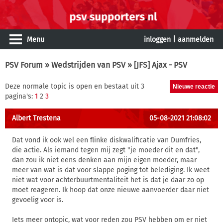
Menu
inloggen
|
aanmelden
PSV Forum
»
Wedstrijden van PSV
» [JFS] Ajax - PSV
Deze normale topic is open en bestaat uit 3
pagina's:
1
2
3
Albert Trestena
05-08-2021 21:08:02
Dat vond ik ook wel een flinke diskwalificatie van Dumfries,
die actie. Als iemand tegen mij zegt "je moeder dit en dat",
dan zou ik niet eens denken aan mijn eigen moeder, maar
meer van wat is dat voor slappe poging tot belediging. Ik weet
niet wat voor achterbuurtmentaliteit het is dat je daar zo op
moet reageren. Ik hoop dat onze nieuwe aanvoerder daar niet
gevoelig voor is.
Iets meer ontopic, wat voor reden zou PSV hebben om er niet