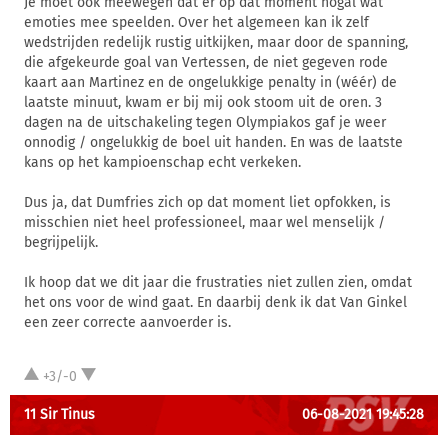
Je moet ook meewegen dat er op dat moment nogal wat
emoties mee speelden. Over het algemeen kan ik zelf
wedstrijden redelijk rustig uitkijken, maar door de spanning,
die afgekeurde goal van Vertessen, de niet gegeven rode
kaart aan Martinez en de ongelukkige penalty in (wéér) de
laatste minuut, kwam er bij mij ook stoom uit de oren. 3
dagen na de uitschakeling tegen Olympiakos gaf je weer
onnodig / ongelukkig de boel uit handen. En was de laatste
kans op het kampioenschap echt verkeken.
Dus ja, dat Dumfries zich op dat moment liet opfokken, is
misschien niet heel professioneel, maar wel menselijk /
begrijpelijk.
Ik hoop dat we dit jaar die frustraties niet zullen zien, omdat
het ons voor de wind gaat. En daarbij denk ik dat Van Ginkel
een zeer correcte aanvoerder is.
+3/-0
11 Sir Tinus
06-08-2021 19:45:28