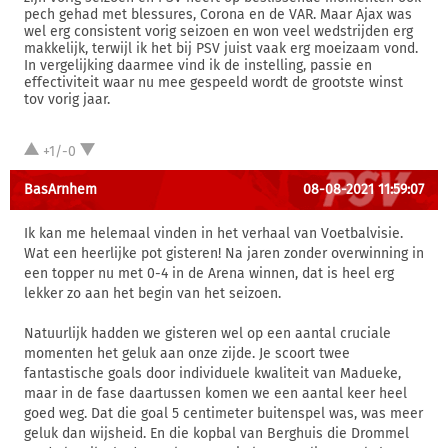
pech gehad met blessures, Corona en de VAR. Maar Ajax was
wel erg consistent vorig seizoen en won veel wedstrijden erg
makkelijk, terwijl ik het bij PSV juist vaak erg moeizaam vond.
In vergelijking daarmee vind ik de instelling, passie en
effectiviteit waar nu mee gespeeld wordt de grootste winst
tov vorig jaar.
+1/-0
BasArnhem
08-08-2021 11:59:07
Ik kan me helemaal vinden in het verhaal van Voetbalvisie.
Wat een heerlijke pot gisteren! Na jaren zonder overwinning in
een topper nu met 0-4 in de Arena winnen, dat is heel erg
lekker zo aan het begin van het seizoen.
Natuurlijk hadden we gisteren wel op een aantal cruciale
momenten het geluk aan onze zijde. Je scoort twee
fantastische goals door individuele kwaliteit van Madueke,
maar in de fase daartussen komen we een aantal keer heel
goed weg. Dat die goal 5 centimeter buitenspel was, was meer
geluk dan wijsheid. En die kopbal van Berghuis die Drommel