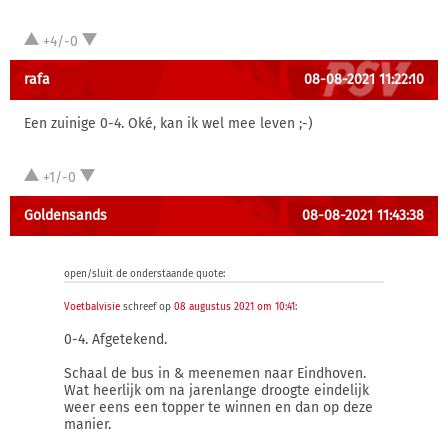
+4/-0
rafa
08-08-2021 11:22:10
Een zuinige 0-4. Oké, kan ik wel mee leven ;-)
+1/-0
Goldensands
08-08-2021 11:43:38
open/sluit de onderstaande quote:
Voetbalvisie
schreef op
08 augustus 2021 om 10:41
:
0-4. Afgetekend.
Schaal de bus in & meenemen naar Eindhoven.
Wat heerlijk om na jarenlange droogte eindelijk
weer eens een topper te winnen en dan op deze
manier.