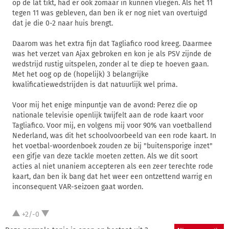
op de lat tikt, had er ook zomaar in kunnen vliegen. Als het 11
tegen 11 was gebleven, dan ben ik er nog niet van overtuigd
dat je die 0-2 naar huis brengt.
Daarom was het extra fijn dat Tagliafico rood kreeg. Daarmee
was het verzet van Ajax gebroken en kon je als PSV zijnde de
wedstrijd rustig uitspelen, zonder al te diep te hoeven gaan.
Met het oog op de (hopelijk) 3 belangrijke
kwalificatiewedstrijden is dat natuurlijk wel prima.
Voor mij het enige minpuntje van de avond: Perez die op
nationale televisie openlijk twijfelt aan de rode kaart voor
Tagliafico. Voor mij, en volgens mij voor 90% van voetballend
Nederland, was dit het schoolvoorbeeld van een rode kaart. In
het voetbal-woordenboek zouden ze bij "buitensporige inzet"
een gifje van deze tackle moeten zetten. Als we dit soort
acties al niet unaniem accepteren als een zeer terechte rode
kaart, dan ben ik bang dat het weer een ontzettend warrig en
inconsequent VAR-seizoen gaat worden.
+2/-0