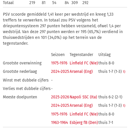
Totaal
219
81
54
84
309
292
PSV scoorde gemiddeld 1,41 keer per wedstrijd en kreeg 1,33
treffers te verwerken. In totaal zou PSV volgens het
driepuntensysteem 297 punten hebben verzameld, ofwel 1,4 per
wedstrijd. Van deze 297 punten werden er 195 (65,7%) verdiend in
thuiswedstrijden en 101 (34,0%) op het terrein van de
tegenstander.
Seizoen
Tegenstander
Uitslag
Grootste overwinning
1975-1976
Linfield FC (NIe)
thuis 8-0
Grootste nederlaag
2024-2025
Arsenal (Eng)
thuis 1-7 (1-3)
1)
Winst met dubbele cijfers
-
Verlies met dubbele cijfers
-
Meeste doelpunten
2025-2026
Napoli SSC (Ita)
thuis 6-2 (2-1)
2024-2025
Arsenal (Eng)
thuis 1-7 (1-3)
1)
1975-1976
Linfield FC (NIe)
thuis 8-0
1963-1964
Esbjerg fB (Den)
thuis 7-1