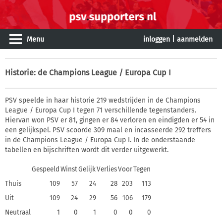
Menu
inloggen
|
aanmelden
Historie
: de Champions League / Europa Cup I
PSV speelde in haar historie 219 wedstrijden in de Champions
League / Europa Cup I tegen 71 verschillende tegenstanders.
Hiervan won PSV er 81, gingen er 84 verloren en eindigden er 54 in
een gelijkspel. PSV scoorde 309 maal en incasseerde 292 treffers
in de Champions League / Europa Cup I. In de onderstaande
tabellen en bijschriften wordt dit verder uitgewerkt.
Gespeeld
Winst
Gelijk
Verlies
Voor
Tegen
Thuis
109
57
24
28
203
113
Uit
109
24
29
56
106
179
Neutraal
1
0
1
0
0
0