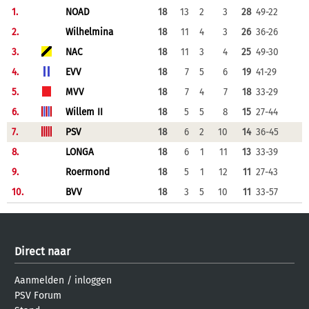
1.
NOAD
18
13
2
3
28
49-22
2.
Wilhelmina
18
11
4
3
26
36-26
3.
NAC
18
11
3
4
25
49-30
4.
EVV
18
7
5
6
19
41-29
5.
MVV
18
7
4
7
18
33-29
6.
Willem II
18
5
5
8
15
27-44
7.
PSV
18
6
2
10
14
36-45
8.
LONGA
18
6
1
11
13
33-39
9.
Roermond
18
5
1
12
11
27-43
10.
BVV
18
3
5
10
11
33-57
Direct naar
Aanmelden
/
inloggen
PSV Forum