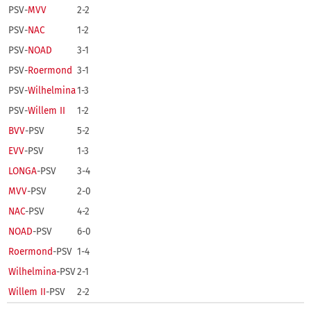
PSV-
MVV
2-2
PSV-
NAC
1-2
PSV-
NOAD
3-1
PSV-
Roermond
3-1
PSV-
Wilhelmina
1-3
PSV-
Willem II
1-2
BVV
-PSV
5-2
EVV
-PSV
1-3
LONGA
-PSV
3-4
MVV
-PSV
2-0
NAC
-PSV
4-2
NOAD
-PSV
6-0
Roermond
-PSV
1-4
Wilhelmina
-PSV
2-1
Willem II
-PSV
2-2