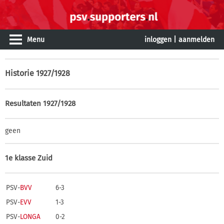
Menu
inloggen
|
aanmelden
Historie
1927/1928
Resultaten 1927/1928
geen
1e klasse Zuid
PSV-
BVV
6-3
PSV-
EVV
1-3
PSV-
LONGA
0-2