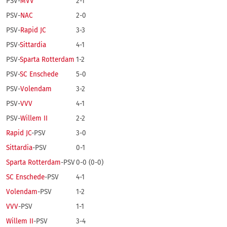
PSV-
MVV
2-1
PSV-
NAC
2-0
PSV-
Rapid JC
3-3
PSV-
Sittardia
4-1
PSV-
Sparta Rotterdam
1-2
PSV-
SC Enschede
5-0
PSV-
Volendam
3-2
PSV-
VVV
4-1
PSV-
Willem II
2-2
Rapid JC
-PSV
3-0
Sittardia
-PSV
0-1
Sparta Rotterdam
-PSV
0-0 (0-0)
SC Enschede
-PSV
4-1
Volendam
-PSV
1-2
VVV
-PSV
1-1
Willem II
-PSV
3-4