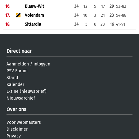
16.
Blauw-Wit
34
12
5
17
29
53-82
17.
Volendam
34
10
3
21
23
54-88
18.
Sittardia
34
5
6
23
16
41-91
Direct naar
Aanmelden
/
inloggen
PSV Forum
Stand
Kalender
E-zine (nieuwsbrief)
Nieuwsarchief
Over ons
Voor webmasters
Disclaimer
Privacy