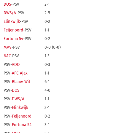
DOS
-PSV
2-1
DWS/A
-PSV
2-5
Elinkwijk
-PSV
0-2
Feijenoord
-PSV
1-1
Fortuna 54
-PSV
0-2
MVV
-PSV
0-0 (0-0)
NAC
-PSV
1-3
PSV-
ADO
0-3
PSV-
AFC Ajax
1-1
PSV-
Blauw-Wit
6-1
PSV-
DOS
4-0
PSV-
DWS/A
1-1
PSV-
Elinkwijk
3-1
PSV-
Feijenoord
0-2
PSV-
Fortuna 54
3-1