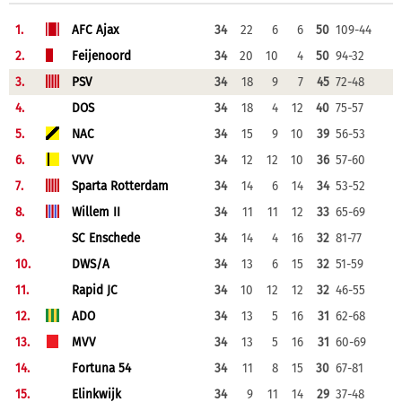
1.
AFC Ajax
34
22
6
6
50
109-44
2.
Feijenoord
34
20
10
4
50
94-32
3.
PSV
34
18
9
7
45
72-48
4.
DOS
34
18
4
12
40
75-57
5.
NAC
34
15
9
10
39
56-53
6.
VVV
34
12
12
10
36
57-60
7.
Sparta Rotterdam
34
14
6
14
34
53-52
8.
Willem II
34
11
11
12
33
65-69
9.
SC Enschede
34
14
4
16
32
81-77
10.
DWS/A
34
13
6
15
32
51-59
11.
Rapid JC
34
10
12
12
32
46-55
12.
ADO
34
13
5
16
31
62-68
13.
MVV
34
13
5
16
31
60-69
14.
Fortuna 54
34
11
8
15
30
67-81
15.
Elinkwijk
34
9
11
14
29
37-48