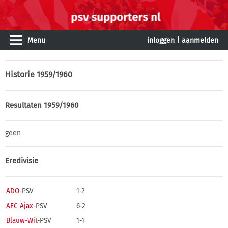
Menu
inloggen
|
aanmelden
Historie
1959/1960
Resultaten 1959/1960
geen
Eredivisie
ADO
-PSV
1-2
AFC Ajax
-PSV
6-2
Blauw-Wit
-PSV
1-1