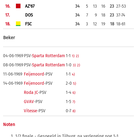
16.
AZ'67
34
5
13
16
23
27-53
17.
DOS
34
7
9
18
23
37-74
18.
FSC
34
3
12
19
18
18-61
Beker
04-06-1969
PSV-
Sparta Rotterdam
1-1
1)
2)
08-06-1969
PSV-
Sparta Rotterdam
1-0
3)
2)
11-06-1969
Feijenoord
-PSV
1-1
4)
14-06-1969
Feijenoord
-PSV
2-0
5)
Roda JC
-PSV
1-4
6)
GVAV
-PSV
1-5
7)
Vitesse
-PSV
0-7
8)
Noten
1/2 finale - Gespeeld in Tilburg, na verlenging nog 1-1