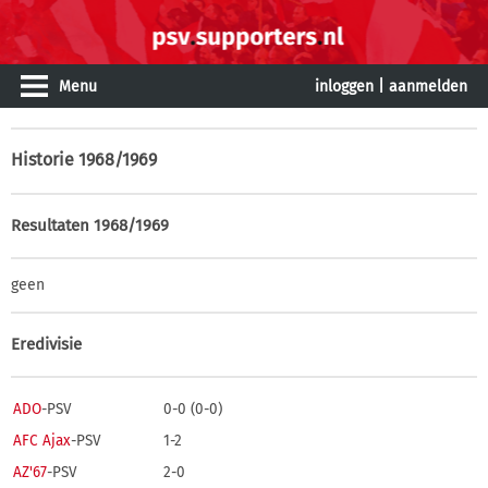
Menu
inloggen
|
aanmelden
Historie
1968/1969
Resultaten 1968/1969
geen
Eredivisie
ADO
-PSV
0-0 (0-0)
AFC Ajax
-PSV
1-2
AZ'67
-PSV
2-0