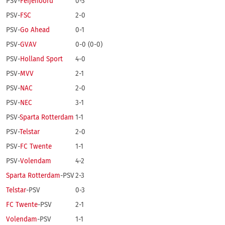
PSV-
Feijenoord
0-3
PSV-
FSC
2-0
PSV-
Go Ahead
0-1
PSV-
GVAV
0-0 (0-0)
PSV-
Holland Sport
4-0
PSV-
MVV
2-1
PSV-
NAC
2-0
PSV-
NEC
3-1
PSV-
Sparta Rotterdam
1-1
PSV-
Telstar
2-0
PSV-
FC Twente
1-1
PSV-
Volendam
4-2
Sparta Rotterdam
-PSV
2-3
Telstar
-PSV
0-3
FC Twente
-PSV
2-1
Volendam
-PSV
1-1