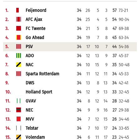
1.
Feijenoord
34
26
5
3
57
73-21
2.
AFC Ajax
34
25
4
5
54
90-34
3.
FC Twente
34
21
5
8
47
69-38
4.
Go Ahead
34
19
7
8
45
63-34
5.
PSV
34
17
10
7
44
54-36
6.
ADO
34
12
13
9
37
45-37
7.
NAC
34
10
15
9
35
50-48
8.
Sparta Rotterdam
34
11
12
11
34
45-33
9.
DWS
34
13
8
13
34
42-41
10.
Holland Sport
34
12
9
13
33
32-45
11.
GVAV
34
8
12
14
28
32-48
12.
NEC
34
9
9
16
27
29-38
13.
MVV
34
7
12
15
26
34-46
14.
Telstar
34
7
10
17
24
33-65
15.
Volendam
34
6
11
17
23
24-45