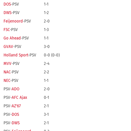
DOS
-PSV
1-1
DWS
-PSV
1-2
Feijenoord
-PSV
2-0
FSC
-PSV
1-3
Go Ahead
-PSV
1-1
GVAV
-PSV
3-0
Holland Sport
-PSV
0-0 (0-0)
MVV
-PSV
2-4
NAC
-PSV
2-2
NEC
-PSV
1-1
PSV-
ADO
2-0
PSV-
AFC Ajax
0-1
PSV-
AZ'67
2-1
PSV-
DOS
3-1
PSV-
DWS
2-1