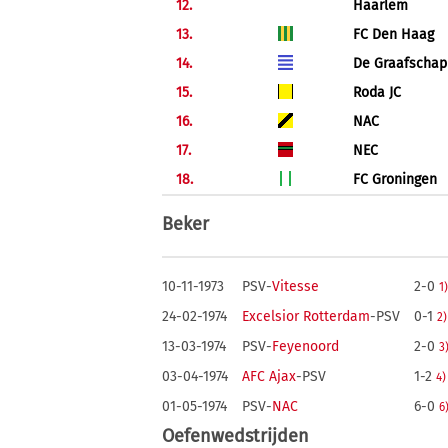
12.
Haarlem
13.
FC Den Haag
14.
De Graafschap
15.
Roda JC
16.
NAC
17.
NEC
18.
FC Groningen
Beker
10-11-1973
PSV-
Vitesse
2-0
1)
24-02-1974
Excelsior Rotterdam
-PSV
0-1
2)
13-03-1974
PSV-
Feyenoord
2-0
3
03-04-1974
AFC Ajax
-PSV
1-2
4)
01-05-1974
PSV-
NAC
6-0
6
Oefenwedstrijden