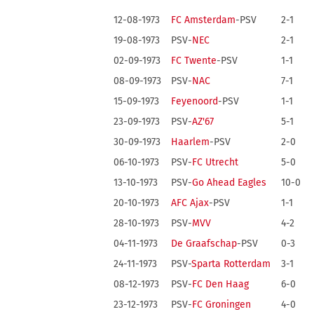
12-08-1973
FC Amsterdam
-PSV
2-1
19-08-1973
PSV-
NEC
2-1
02-09-1973
FC Twente
-PSV
1-1
08-09-1973
PSV-
NAC
7-1
15-09-1973
Feyenoord
-PSV
1-1
23-09-1973
PSV-
AZ'67
5-1
30-09-1973
Haarlem
-PSV
2-0
06-10-1973
PSV-
FC Utrecht
5-0
13-10-1973
PSV-
Go Ahead Eagles
10-0
20-10-1973
AFC Ajax
-PSV
1-1
28-10-1973
PSV-
MVV
4-2
04-11-1973
De Graafschap
-PSV
0-3
24-11-1973
PSV-
Sparta Rotterdam
3-1
08-12-1973
PSV-
FC Den Haag
6-0
23-12-1973
PSV-
FC Groningen
4-0