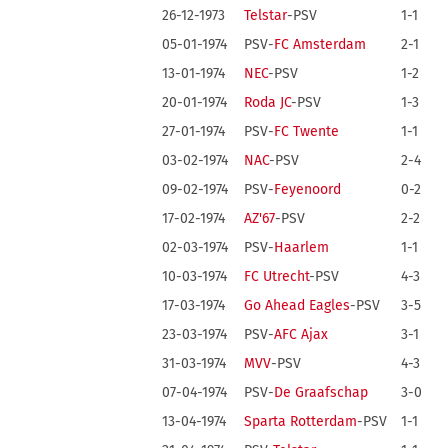
26-12-1973
Telstar
-PSV
1-1
05-01-1974
PSV-
FC Amsterdam
2-1
13-01-1974
NEC
-PSV
1-2
20-01-1974
Roda JC
-PSV
1-3
27-01-1974
PSV-
FC Twente
1-1
03-02-1974
NAC
-PSV
2-4
09-02-1974
PSV-
Feyenoord
0-2
17-02-1974
AZ'67
-PSV
2-2
02-03-1974
PSV-
Haarlem
1-1
10-03-1974
FC Utrecht
-PSV
4-3
17-03-1974
Go Ahead Eagles
-PSV
3-5
23-03-1974
PSV-
AFC Ajax
3-1
31-03-1974
MVV
-PSV
4-3
07-04-1974
PSV-
De Graafschap
3-0
13-04-1974
Sparta Rotterdam
-PSV
1-1