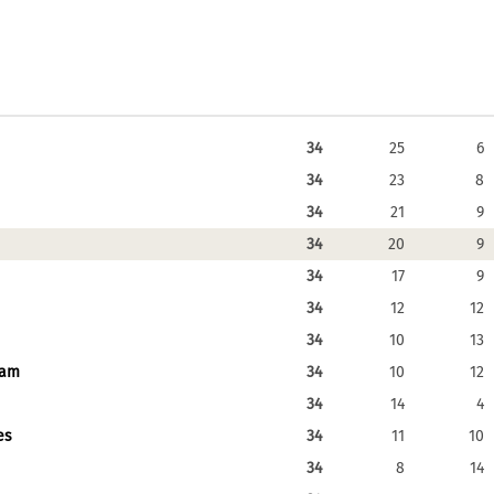
34
25
6
34
23
8
34
21
9
34
20
9
34
17
9
34
12
12
34
10
13
dam
34
10
12
34
14
4
es
34
11
10
34
8
14