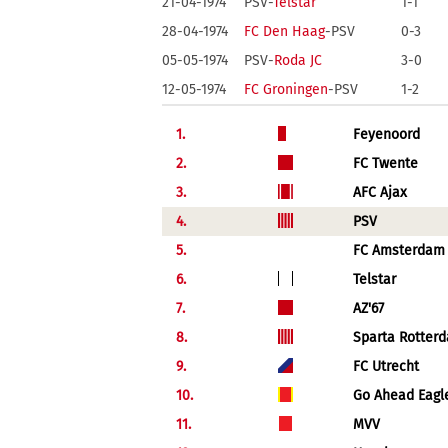
21-04-1974
PSV-
Telstar
1-1
28-04-1974
FC Den Haag
-PSV
0-3
05-05-1974
PSV-
Roda JC
3-0
12-05-1974
FC Groningen
-PSV
1-2
1.
Feyenoord
2.
FC Twente
3.
AFC Ajax
4.
PSV
5.
FC Amsterdam
6.
Telstar
7.
AZ'67
8.
Sparta Rotter
9.
FC Utrecht
10.
Go Ahead Eagl
11.
MVV