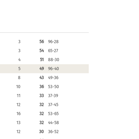
3
56
96-28
3
54
65-27
4
51
88-30
5
49
96-40
8
43
49-36
10
36
53-50
11
33
37-39
12
32
37-45
16
32
53-65
13
32
44-58
12
30
36-52