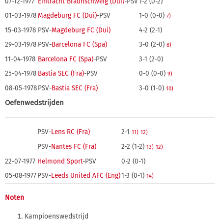
07-12-1977
Eintracht Braunschweig (Dui)
-PSV
1-2 (0-2)
01-03-1978
Magdeburg FC (Dui)
-PSV
1-0 (0-0)
7)
15-03-1978
PSV-
Magdeburg FC (Dui)
4-2 (2-1)
29-03-1978
PSV-
Barcelona FC (Spa)
3-0 (2-0)
8)
11-04-1978
Barcelona FC (Spa)
-PSV
3-1 (2-0)
25-04-1978
Bastia SEC (Fra)
-PSV
0-0 (0-0)
9)
08-05-1978
PSV-
Bastia SEC (Fra)
3-0 (1-0)
10)
Oefenwedstrijden
PSV-
Lens RC (Fra)
2-1
11)
12)
PSV-
Nantes FC (Fra)
2-2 (1-2)
13)
12)
22-07-1977
Helmond Sport
-PSV
0-2 (0-1)
05-08-1977
PSV-
Leeds United AFC (Eng)
1-3 (0-1)
14)
Noten
Kampioenswedstrijd