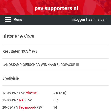
Menu
inloggen
|
aanmelden
Historie
1977/1978
Resultaten 1977/1978
LANDSKAMPIOENSCHAP, WINNAAR EUROPACUP III
Eredivisie
12-08-1977
PSV-
Vitesse
4-0 (2-0)
16-08-1977
NAC
-PSV
0-2
20-08-1977
Feyenoord
-PSV
1-1