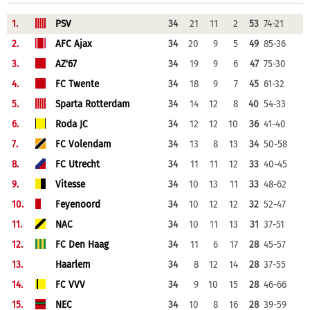
1.
PSV
34
21
11
2
53
74-21
2.
AFC Ajax
34
20
9
5
49
85-36
3.
AZ'67
34
19
9
6
47
75-30
4.
FC Twente
34
18
9
7
45
61-32
5.
Sparta Rotterdam
34
14
12
8
40
54-33
6.
Roda JC
34
12
12
10
36
41-40
7.
FC Volendam
34
13
8
13
34
50-58
8.
FC Utrecht
34
11
11
12
33
40-45
9.
Vitesse
34
10
13
11
33
48-62
10.
Feyenoord
34
10
12
12
32
52-47
11.
NAC
34
10
11
13
31
37-51
12.
FC Den Haag
34
11
6
17
28
45-57
13.
Haarlem
34
8
12
14
28
37-55
14.
FC VVV
34
9
10
15
28
46-66
15.
NEC
34
10
8
16
28
39-59