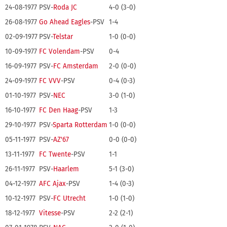
24-08-1977
PSV-
Roda JC
4-0 (3-0)
26-08-1977
Go Ahead Eagles
-PSV
1-4
02-09-1977
PSV-
Telstar
1-0 (0-0)
10-09-1977
FC Volendam
-PSV
0-4
16-09-1977
PSV-
FC Amsterdam
2-0 (0-0)
24-09-1977
FC VVV
-PSV
0-4 (0-3)
01-10-1977
PSV-
NEC
3-0 (1-0)
16-10-1977
FC Den Haag
-PSV
1-3
29-10-1977
PSV-
Sparta Rotterdam
1-0 (0-0)
05-11-1977
PSV-
AZ'67
0-0 (0-0)
13-11-1977
FC Twente
-PSV
1-1
26-11-1977
PSV-
Haarlem
5-1 (3-0)
04-12-1977
AFC Ajax
-PSV
1-4 (0-3)
10-12-1977
PSV-
FC Utrecht
1-0 (1-0)
18-12-1977
Vitesse
-PSV
2-2 (2-1)