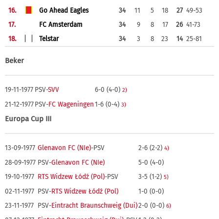
16.
Go Ahead Eagles
34
11
5
18
27
49-53
17.
FC Amsterdam
34
9
8
17
26
41-73
18.
Telstar
34
3
8
23
14
25-81
Beker
19-11-1977
PSV-
SVV
6-0 (4-0)
2)
21-12-1977
PSV-
FC Wageningen
1-6 (0-4)
3)
Europa Cup III
13-09-1977
Glenavon FC (NIe)
-PSV
2-6 (2-2)
4)
28-09-1977
PSV-
Glenavon FC (NIe)
5-0 (4-0)
19-10-1977
RTS Widzew Łódź (Pol)
-PSV
3-5 (1-2)
5)
02-11-1977
PSV-
RTS Widzew Łódź (Pol)
1-0 (0-0)
23-11-1977
PSV-
Eintracht Braunschweig (Dui)
2-0 (0-0)
6)