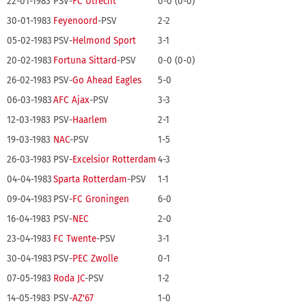
22-01-1983
PSV-
FC Utrecht
0-0 (0-0)
30-01-1983
Feyenoord
-PSV
2-2
05-02-1983
PSV-
Helmond Sport
3-1
20-02-1983
Fortuna Sittard
-PSV
0-0 (0-0)
26-02-1983
PSV-
Go Ahead Eagles
5-0
06-03-1983
AFC Ajax
-PSV
3-3
12-03-1983
PSV-
Haarlem
2-1
19-03-1983
NAC
-PSV
1-5
26-03-1983
PSV-
Excelsior Rotterdam
4-3
04-04-1983
Sparta Rotterdam
-PSV
1-1
09-04-1983
PSV-
FC Groningen
6-0
16-04-1983
PSV-
NEC
2-0
23-04-1983
FC Twente
-PSV
3-1
30-04-1983
PSV-
PEC Zwolle
0-1
07-05-1983
Roda JC
-PSV
1-2
14-05-1983
PSV-
AZ'67
1-0