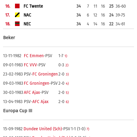
16.
FC Twente
34
7
11
16
25
36-60
17.
NAC
34
6
12
16
24
39-75
18.
NEC
34
4
14
16
22
34-61
Beker
13-11-1982
FC Emmen
-PSV
1-7
1)
09-01-1983
FC VVV
-PSV
0-3
2)
23-02-1983
PSV-
FC Groningen
2-0
3)
09-03-1983
FC Groningen
-PSV
2-0
4)
30-03-1983
AFC Ajax
-PSV
2-0
5)
13-04-1983
PSV-
AFC Ajax
2-0
6)
Europa Cup III
15-09-1982
Dundee United (Sch)
-PSV
1-1 (1-0)
7)