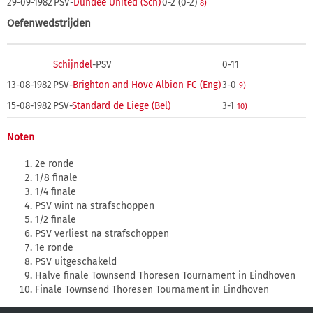
29-09-1982
PSV-
Dundee United (Sch)
0-2 (0-2)
8)
Oefenwedstrijden
Schijndel
-PSV
0-11
13-08-1982
PSV-
Brighton and Hove Albion FC (Eng)
3-0
9)
15-08-1982
PSV-
Standard de Liege (Bel)
3-1
10)
Noten
2e ronde
1/8 finale
1/4 finale
PSV wint na strafschoppen
1/2 finale
PSV verliest na strafschoppen
1e ronde
PSV uitgeschakeld
Halve finale Townsend Thoresen Tournament in Eindhoven
Finale Townsend Thoresen Tournament in Eindhoven