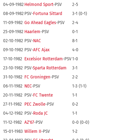
04-09-1982
Helmond Sport
-PSV
2-5
08-09-1982
PSV-
Fortuna Sittard
3-1 (0-1)
11-09-1982
Go Ahead Eagles
-PSV
2-4
25-09-1982
Haarlem
-PSV
0-1
02-10-1982
PSV-
NAC
8-1
09-10-1982
PSV-
AFC Ajax
4-0
17-10-1982
Excelsior Rotterdam
-PSV
1-0
23-10-1982
PSV-
Sparta Rotterdam
3-1
31-10-1982
FC Groningen
-PSV
2-2
06-11-1982
NEC
-PSV
1-3 (1-1)
20-11-1982
PSV-
FC Twente
1-1
27-11-1982
PEC Zwolle
-PSV
0-2
04-12-1982
PSV-
Roda JC
1-1
11-12-1982
AZ'67
-PSV
0-0 (0-0)
15-01-1983
Willem II
-PSV
1-2