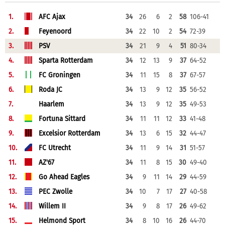
1.
AFC Ajax
34
26
6
2
58
106-41
2.
Feyenoord
34
22
10
2
54
72-39
3.
PSV
34
21
9
4
51
80-34
4.
Sparta Rotterdam
34
12
13
9
37
64-52
5.
FC Groningen
34
11
15
8
37
67-57
6.
Roda JC
34
13
9
12
35
56-52
7.
Haarlem
34
13
9
12
35
49-53
8.
Fortuna Sittard
34
11
11
12
33
41-48
9.
Excelsior Rotterdam
34
13
6
15
32
44-47
10.
FC Utrecht
34
11
9
14
31
51-57
11.
AZ'67
34
11
8
15
30
49-40
12.
Go Ahead Eagles
34
9
11
14
29
44-59
13.
PEC Zwolle
34
10
7
17
27
40-58
14.
Willem II
34
9
8
17
26
49-62
15.
Helmond Sport
34
8
10
16
26
44-70