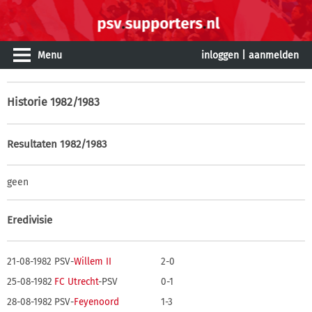
Menu
inloggen
|
aanmelden
Historie
1982/1983
Resultaten 1982/1983
geen
Eredivisie
21-08-1982
PSV-
Willem II
2-0
25-08-1982
FC Utrecht
-PSV
0-1
28-08-1982
PSV-
Feyenoord
1-3