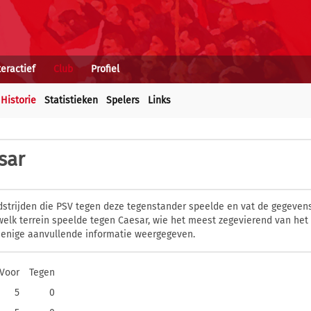
teractief
Club
Profiel
Historie
Statistieken
Spelers
Links
sar
dstrijden die PSV tegen deze tegenstander speelde en vat de gegevens
elk terrein speelde tegen Caesar, wie het meest zegevierend van het
 enige aanvullende informatie weergegeven.
Voor
Tegen
5
0