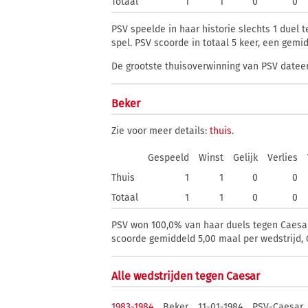
Totaal
1
1
0
0
PSV speelde in haar historie slechts 1 duel 
spel. PSV scoorde in totaal 5 keer, een gemi
De grootste thuisoverwinning van PSV dateert
Beker
Zie voor meer details:
thuis
.
Gespeeld
Winst
Gelijk
Verlies
Thuis
1
1
0
0
Totaal
1
1
0
0
PSV won 100,0% van haar duels tegen Caesar 
scoorde gemiddeld 5,00 maal per wedstrijd, 
Alle wedstrijden tegen Caesar
1983-1984
Beker
11-01-1984
PSV-Caesar