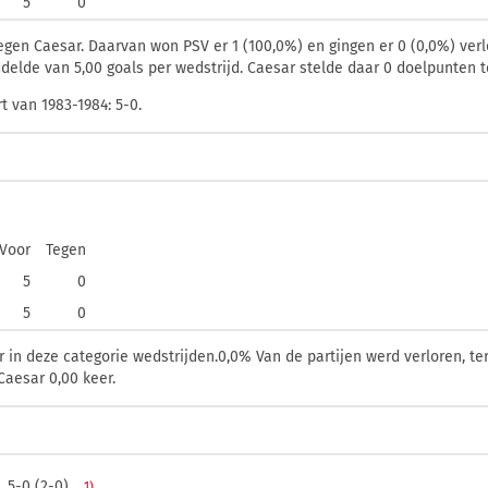
5
0
tegen Caesar. Daarvan won PSV er 1 (100,0%) en gingen er 0 (0,0%) verl
ddelde van 5,00 goals per wedstrijd. Caesar stelde daar 0 doelpunten 
 van 1983-1984: 5-0.
Voor
Tegen
5
0
5
0
in deze categorie wedstrijden.0,0% Van de partijen werd verloren, te
Caesar 0,00 keer.
5-0 (2-0)
1)