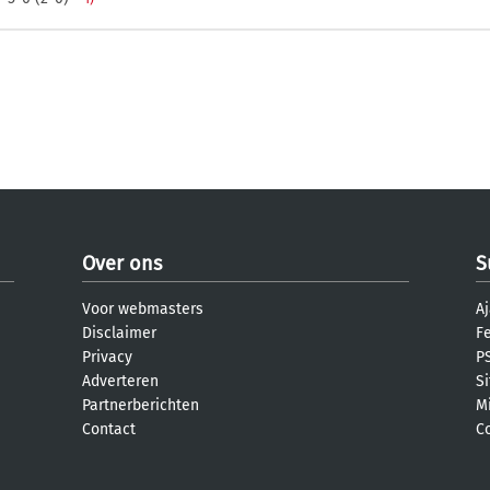
Over ons
S
Voor webmasters
Aj
Disclaimer
F
Privacy
PS
Adverteren
S
Partnerberichten
M
Contact
C