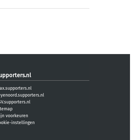
upporters.nl
ax.supporters.nl
eyenoord.supporters.nl
V.supporters.nl
itemap
ijn voorkeuren
ookie-instellingen