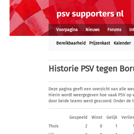
Voorpagina
Nieuws
Forums
In
Bereikbaarheid
Prijzenkast
Kalender
Historie
PSV tegen Bor
Deze pagina geeft een overzicht van alle we
Hierin wordt weergegeven hoe vaak PSV op w
door beide teams werd gescoord. Onder de t
Gespeeld
Winst
Gelijk
Verlie
Thuis
2
0
1