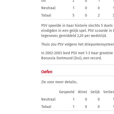
Uit
2
0
1
Neutraal
1
0
0
Totaal
5
0
2
PSV speelde in haar historie slechts 5 duels
eindigden in een gelijk spel. PSV scoorde in
tegenover, gemiddeld 2,20 per wedstrijd.
Thuis zou PSV volgens het driepuntensystee
In 2002-2003 leed PSV met 1-3 haar grootste 
Borussia Dortmund (Dui), een record.
Oefen
Zie voor meer details:
.
Gespeeld
Winst
Gelijk
Verlie
Neutraal
1
0
0
Totaal
1
0
0