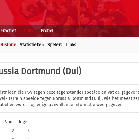
teractief
Club
Profiel
Historie
Statistieken
Spelers
Links
ussia Dortmund (Dui)
dstrijden die PSV tegen deze tegenstander speelde en vat de gegevens
elk terrein speelde tegen Borussia Dortmund (Dui), wie het meest ze
abellen wordt nog enige aanvullende informatie weergegeven.
s
Voor
Tegen
1
2
4