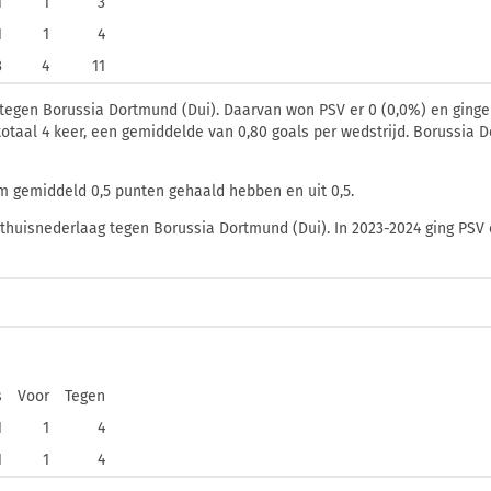
1
1
3
1
1
4
3
4
11
 tegen Borussia Dortmund (Dui). Daarvan won PSV er 0 (0,0%) en gingen
 totaal 4 keer, een gemiddelde van 0,80 goals per wedstrijd. Borussia 
m gemiddeld 0,5 punten gehaald hebben en uit 0,5.
thuisnederlaag tegen Borussia Dortmund (Dui). In 2023-2024 ging PSV o
s
Voor
Tegen
1
1
4
1
1
4