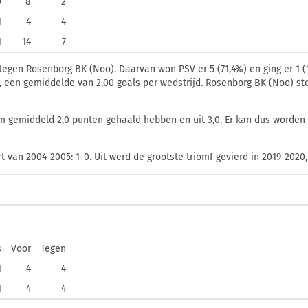
0
8
2
1
4
4
1
14
7
 tegen Rosenborg BK (Noo). Daarvan won PSV er 5 (71,4%) en ging er 1 (1
er, een gemiddelde van 2,00 goals per wedstrijd. Rosenborg BK (Noo) s
 gemiddeld 2,0 punten gehaald hebben en uit 3,0. Er kan dus worden 
 van 2004-2005: 1-0. Uit werd de grootste triomf gevierd in 2019-2020
s
Voor
Tegen
1
4
4
1
4
4