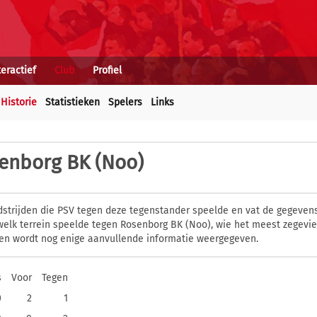
teractief
Club
Profiel
Historie
Statistieken
Spelers
Links
enborg BK (Noo)
dstrijden die PSV tegen deze tegenstander speelde en vat de gegevens
elk terrein speelde tegen Rosenborg BK (Noo), wie het meest zegevie
en wordt nog enige aanvullende informatie weergegeven.
s
Voor
Tegen
0
2
1