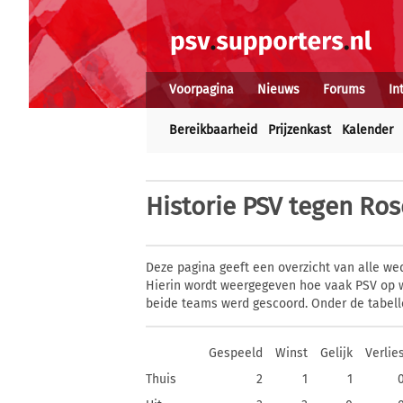
Voorpagina
Nieuws
Forums
In
Bereikbaarheid
Prijzenkast
Kalender
Historie
PSV tegen Ros
Deze pagina geeft een overzicht van alle we
Hierin wordt weergegeven hoe vaak PSV op w
beide teams werd gescoord. Onder de tabell
Gespeeld
Winst
Gelijk
Verlie
Thuis
2
1
1