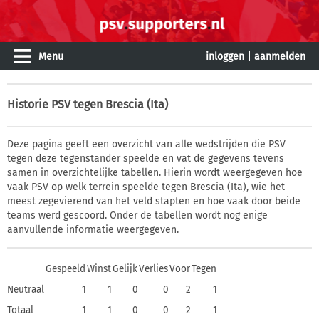
Menu
inloggen
|
aanmelden
Historie
PSV tegen Brescia (Ita)
Deze pagina geeft een overzicht van alle wedstrijden die PSV
tegen deze tegenstander speelde en vat de gegevens tevens
samen in overzichtelijke tabellen. Hierin wordt weergegeven hoe
vaak PSV op welk terrein speelde tegen Brescia (Ita), wie het
meest zegevierend van het veld stapten en hoe vaak door beide
teams werd gescoord. Onder de tabellen wordt nog enige
aanvullende informatie weergegeven.
Gespeeld
Winst
Gelijk
Verlies
Voor
Tegen
Neutraal
1
1
0
0
2
1
Totaal
1
1
0
0
2
1