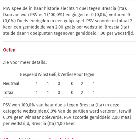
PSV speelde in haar historie slechts 1 duel tegen Brescia (Ita).
Daarvan won PSV er 1 (100,0%) en gingen er 0 (0,0%) verloren. 0
(0,0%) Duels eindigden in een gelijk spel. PSV scoorde in totaal 2
keer, een gemiddelde van 2,00 goals per wedstrijd. Brescia (Ita)
stelde daar 1 doelpunten tegenover, gemiddeld 1,00 per wedstrijd.
Oefen
Zie voor meer details:
.
Gespeeld
Winst
Gelijk
Verlies
Voor
Tegen
Neutraal
1
1
0
0
2
1
Totaal
1
1
0
0
2
1
PSV won 100,0% van haar duels tegen Brescia (Ita) in deze
categorie wedstrijden.0,0% Van de partijen werd verloren, terwijl
0,0% geen winnaar opleverde. PSV scoorde gemiddeld 2,00 maal
per wedstrijd, Brescia (Ita) 1,00 keer.