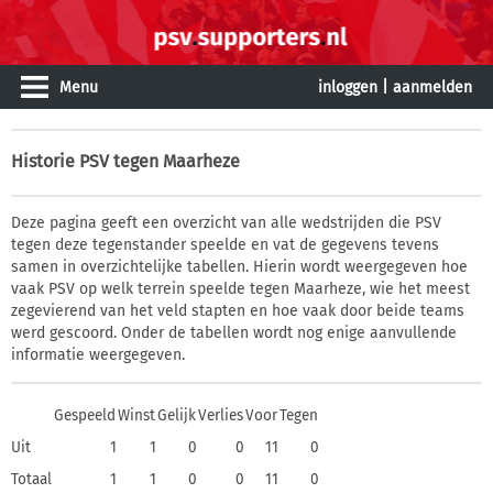
Menu
inloggen
|
aanmelden
Historie
PSV tegen Maarheze
Deze pagina geeft een overzicht van alle wedstrijden die PSV
tegen deze tegenstander speelde en vat de gegevens tevens
samen in overzichtelijke tabellen. Hierin wordt weergegeven hoe
vaak PSV op welk terrein speelde tegen Maarheze, wie het meest
zegevierend van het veld stapten en hoe vaak door beide teams
werd gescoord. Onder de tabellen wordt nog enige aanvullende
informatie weergegeven.
Gespeeld
Winst
Gelijk
Verlies
Voor
Tegen
Uit
1
1
0
0
11
0
Totaal
1
1
0
0
11
0