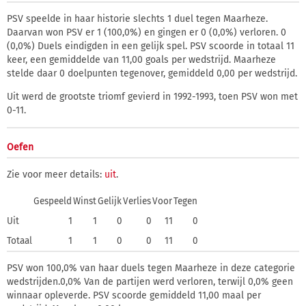
PSV speelde in haar historie slechts 1 duel tegen Maarheze.
Daarvan won PSV er 1 (100,0%) en gingen er 0 (0,0%) verloren. 0
(0,0%) Duels eindigden in een gelijk spel. PSV scoorde in totaal 11
keer, een gemiddelde van 11,00 goals per wedstrijd. Maarheze
stelde daar 0 doelpunten tegenover, gemiddeld 0,00 per wedstrijd.
Uit werd de grootste triomf gevierd in 1992-1993, toen PSV won met
0-11.
Oefen
Zie voor meer details:
uit
.
Gespeeld
Winst
Gelijk
Verlies
Voor
Tegen
Uit
1
1
0
0
11
0
Totaal
1
1
0
0
11
0
PSV won 100,0% van haar duels tegen Maarheze in deze categorie
wedstrijden.0,0% Van de partijen werd verloren, terwijl 0,0% geen
winnaar opleverde. PSV scoorde gemiddeld 11,00 maal per