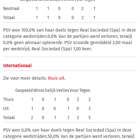
Neutraal
1
1
0
0
2
1
Totaal
1
1
0
0
2
1
PSV won 100,0% van haar duels tegen Real Sociedad (Spa) in deze
categorie wedstrijden.0,0% Van de partijen werd verloren, terwijl
0,0% geen winnaar opleverde. PSV scoorde gemiddeld 2,00 maal
per wedstrijd, Real Sociedad (Spa) 1,00 keer.
Internationaal
Zie voor meer details:
thuis
uit
.
Gespeeld
Winst
Gelijk
Verlies
Voor
Tegen
Thuis
1
0
1
0
2
2
Uit
1
0
0
1
0
3
Totaal
2
0
1
1
2
5
PSV won 0,0% van haar duels tegen Real Sociedad (Spa) in deze
categorie wedstrijden.50,0% Van de partijen werd verloren, terwijl