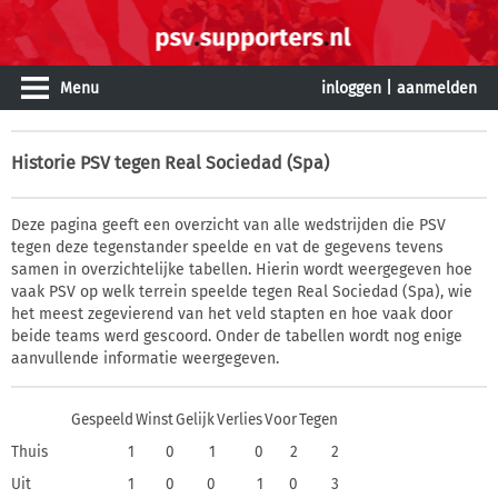
Menu
inloggen
|
aanmelden
Historie
PSV tegen Real Sociedad (Spa)
Deze pagina geeft een overzicht van alle wedstrijden die PSV
tegen deze tegenstander speelde en vat de gegevens tevens
samen in overzichtelijke tabellen. Hierin wordt weergegeven hoe
vaak PSV op welk terrein speelde tegen Real Sociedad (Spa), wie
het meest zegevierend van het veld stapten en hoe vaak door
beide teams werd gescoord. Onder de tabellen wordt nog enige
aanvullende informatie weergegeven.
Gespeeld
Winst
Gelijk
Verlies
Voor
Tegen
Thuis
1
0
1
0
2
2
Uit
1
0
0
1
0
3