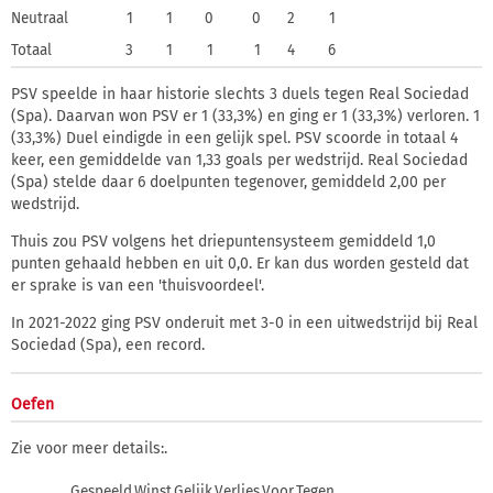
Neutraal
1
1
0
0
2
1
Totaal
3
1
1
1
4
6
PSV speelde in haar historie slechts 3 duels tegen Real Sociedad
(Spa). Daarvan won PSV er 1 (33,3%) en ging er 1 (33,3%) verloren. 1
(33,3%) Duel eindigde in een gelijk spel. PSV scoorde in totaal 4
keer, een gemiddelde van 1,33 goals per wedstrijd. Real Sociedad
(Spa) stelde daar 6 doelpunten tegenover, gemiddeld 2,00 per
wedstrijd.
Thuis zou PSV volgens het driepuntensysteem gemiddeld 1,0
punten gehaald hebben en uit 0,0. Er kan dus worden gesteld dat
er sprake is van een 'thuisvoordeel'.
In 2021-2022 ging PSV onderuit met 3-0 in een uitwedstrijd bij Real
Sociedad (Spa), een record.
Oefen
Zie voor meer details:
.
Gespeeld
Winst
Gelijk
Verlies
Voor
Tegen