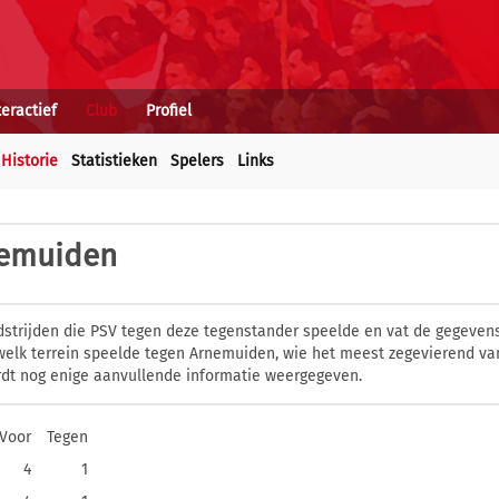
teractief
Club
Profiel
Historie
Statistieken
Spelers
Links
nemuiden
dstrijden die PSV tegen deze tegenstander speelde en vat de gegevens
elk terrein speelde tegen Arnemuiden, wie het meest zegevierend van
dt nog enige aanvullende informatie weergegeven.
Voor
Tegen
4
1