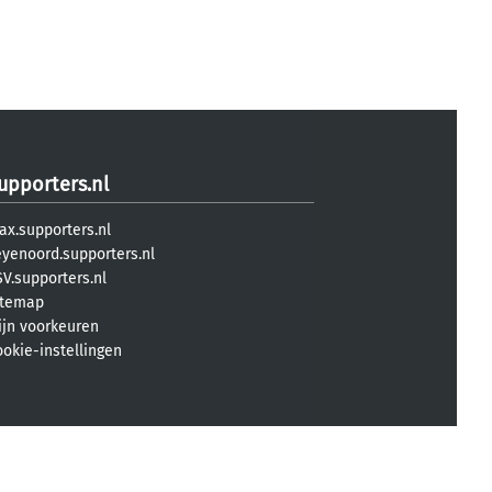
upporters.nl
ax.supporters.nl
eyenoord.supporters.nl
V.supporters.nl
itemap
ijn voorkeuren
ookie-instellingen