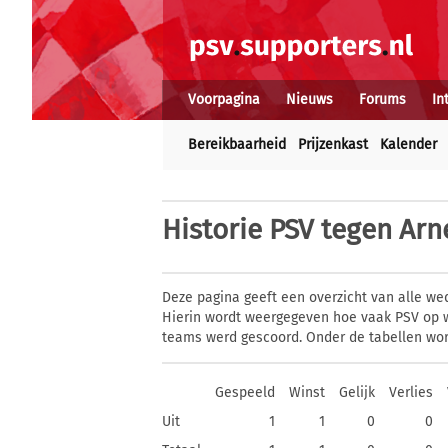
Voorpagina
Nieuws
Forums
In
Bereikbaarheid
Prijzenkast
Kalender
Historie
PSV tegen Ar
Deze pagina geeft een overzicht van alle we
Hierin wordt weergegeven hoe vaak PSV op w
teams werd gescoord. Onder de tabellen wor
Gespeeld
Winst
Gelijk
Verlies
Uit
1
1
0
0