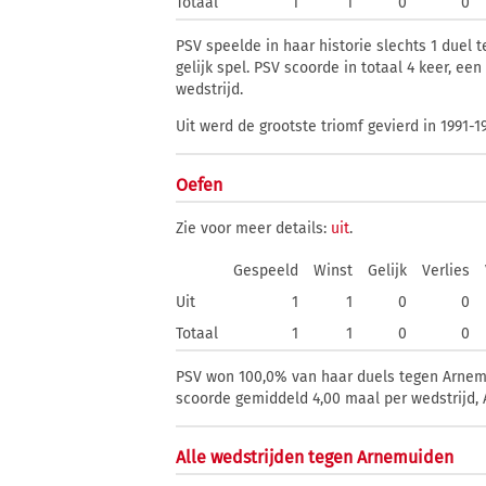
Totaal
1
1
0
0
PSV speelde in haar historie slechts 1 duel 
gelijk spel. PSV scoorde in totaal 4 keer, e
wedstrijd.
Uit werd de grootste triomf gevierd in 1991-1
Oefen
Zie voor meer details:
uit
.
Gespeeld
Winst
Gelijk
Verlies
Uit
1
1
0
0
Totaal
1
1
0
0
PSV won 100,0% van haar duels tegen Arnemui
scoorde gemiddeld 4,00 maal per wedstrijd, 
Alle wedstrijden tegen Arnemuiden