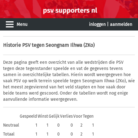
Menu
inloggen
|
aanmelden
Historie
PSV tegen Seongnam Ilhwa (ZKo)
Deze pagina geeft een overzicht van alle wedstrijden die PSV
tegen deze tegenstander speelde en vat de gegevens tevens
samen in overzichtelijke tabellen. Hierin wordt weergegeven hoe
vaak PSV op welk terrein speelde tegen Seongnam Ilhwa (ZKo), wie
het meest zegevierend van het veld stapten en hoe vaak door
beide teams werd gescoord. Onder de tabellen wordt nog enige
aanvullende informatie weergegeven.
Gespeeld
Winst
Gelijk
Verlies
Voor
Tegen
Neutraal
1
1
0
0
2
1
Totaal
1
1
0
0
2
1