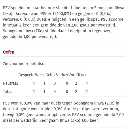
PSV speelde in haar historie slechts 1 duel tegen Seongnam Ilhwa
(ZKo). Daarvan won PSV er 1 (100,0%) en gingen er 0 (0,0%)
verloren. 0 (0,0%) Duels eindigden in een gelijk spel. PSV scoorde
in totaal 2 keer, een gemiddelde van 2,00 goals per wedstrijd.
Seongnam Ilhwa (ZKo) stelde daar 1 doelpunten tegenover,
gemiddeld 1,00 per wedstrijd.
Oefen
Zie voor meer details:
.
Gespeeld
Winst
Gelijk
Verlies
Voor
Tegen
Neutraal
1
1
0
0
2
1
Totaal
1
1
0
0
2
1
PSV won 100,0% van haar duels tegen Seongnam Ilhwa (ZKo) in
deze categorie wedstrijden.0,0% Van de partijen werd verloren,
terwijl 0,0% geen winnaar opleverde. PSV scoorde gemiddeld 2,00
maal per wedstrijd, Seongnam Ilhwa (ZKo) 1,00 keer.