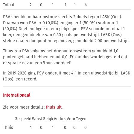
Totaal
2
0
1
1
1
4
PSV speelde in haar historie slechts 2 duels tegen LASK (Oos).
Daarvan won PSV er 0 (0,0%) en ging er 1 (50,0%) verloren. 1
(50,0%) Duel eindigde in een gelijk spel. PSV scoorde in totaal 1
keer, een gemiddelde van 0,50 goals per wedstrijd. LASK (Oos)
stelde daar 4 doelpunten tegenover, gemiddeld 2,00 per wedstrijd.
Thuis zou PSV volgens het driepuntensysteem gemiddeld 1,0
punten gehaald hebben en uit 0,0. Er kan dus worden gesteld dat
er sprake is van een 'thuisvoordeel'.
In 2019-2020 ging PSV onderuit met 4-1 in een uitwedstrijd bij LASK
(Oos), een record.
Internationaal
Zie voor meer details:
thuis
uit
.
Gespeeld
Winst
Gelijk
Verlies
Voor
Tegen
Thuis
1
0
1
0
0
0