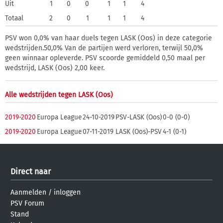
Uit
1
0
0
1
1
4
Totaal
2
0
1
1
1
4
PSV won 0,0% van haar duels tegen LASK (Oos) in deze categorie
wedstrijden.50,0% Van de partijen werd verloren, terwijl 50,0%
geen winnaar opleverde. PSV scoorde gemiddeld 0,50 maal per
wedstrijd, LASK (Oos) 2,00 keer.
Alle wedstrijden tegen LASK (Oos)
2019-2020
Europa League
24-10-2019
PSV-LASK (Oos)
0-0 (0-0)
2019-2020
Europa League
07-11-2019
LASK (Oos)-PSV
4-1 (0-1)
Direct naar
Aanmelden
/
inloggen
PSV Forum
Stand