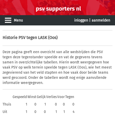
Menu
inloggen
|
aanmelden
Historie
PSV tegen LASK (Oos)
Deze pagina geeft een overzicht van alle wedstrijden die PSV
tegen deze tegenstander speelde en vat de gegevens tevens
samen in overzichtelijke tabellen. Hierin wordt weergegeven hoe
vaak PSV op welk terrein speelde tegen LASK (Oos), wie het meest
zegevierend van het veld stapten en hoe vaak door beide teams
werd gescoord. Onder de tabellen wordt nog enige aanvullende
informatie weergegeven.
Gespeeld
Winst
Gelijk
Verlies
Voor
Tegen
Thuis
1
0
1
0
0
0
Uit
1
0
0
1
1
4