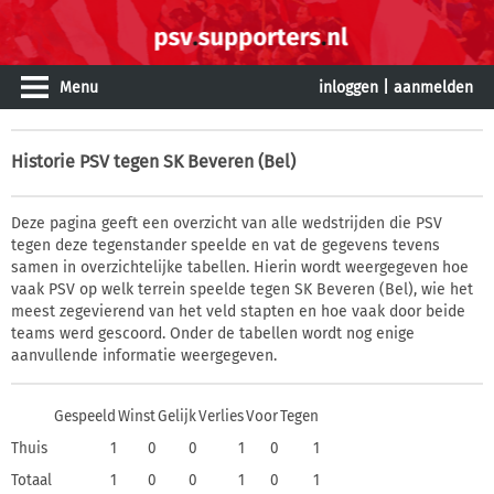
Menu
inloggen
|
aanmelden
Historie
PSV tegen SK Beveren (Bel)
Deze pagina geeft een overzicht van alle wedstrijden die PSV
tegen deze tegenstander speelde en vat de gegevens tevens
samen in overzichtelijke tabellen. Hierin wordt weergegeven hoe
vaak PSV op welk terrein speelde tegen SK Beveren (Bel), wie het
meest zegevierend van het veld stapten en hoe vaak door beide
teams werd gescoord. Onder de tabellen wordt nog enige
aanvullende informatie weergegeven.
Gespeeld
Winst
Gelijk
Verlies
Voor
Tegen
Thuis
1
0
0
1
0
1
Totaal
1
0
0
1
0
1