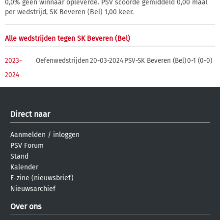
0,0% geen winnaar opleverde. PSV scoorde gemiddeld 0,00 maal
per wedstrijd, SK Beveren (Bel) 1,00 keer.
Alle wedstrijden tegen SK Beveren (Bel)
2023-
Oefenwedstrijden
20-03-2024
PSV-SK Beveren (Bel)
0-1 (0-0)
2024
Direct naar
Aanmelden
/
inloggen
PSV Forum
Stand
Kalender
E-zine (nieuwsbrief)
Nieuwsarchief
Over ons