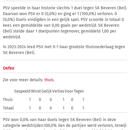
PSV speelde in haar historie slechts 1 duel tegen SK Beveren (Bel).
Daarvan won PSV er 0 (0,0%) en ging er 1 (100,0%) verloren. 0
(0,0%) Duels eindigden in een gelijk spel. PSV scoorde in totaal 0
keer, een gemiddelde van 0,00 goals per wedstrijd. SK Beveren
(Bel) stelde daar 1 doelpunten tegenover, gemiddeld 1,00 per
wedstrijd.
In 2023-2024 leed PSV met 0-1 haar grootste thuisnederlaag tegen
SK Beveren (Bel).
Oefen
Zie voor meer details:
thuis
.
Gespeeld
Winst
Gelijk
Verlies
Voor
Tegen
Thuis
1
0
0
1
0
1
Totaal
1
0
0
1
0
1
PSV won 0,0% van haar duels tegen SK Beveren (Bel) in deze
categorie wedstrijden.100,0% Van de partijen werd verloren, terwijl