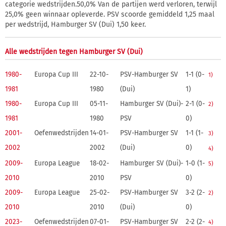
categorie wedstrijden.50,0% Van de partijen werd verloren, terwijl
25,0% geen winnaar opleverde. PSV scoorde gemiddeld 1,25 maal
per wedstrijd, Hamburger SV (Dui) 1,50 keer.
Alle wedstrijden tegen Hamburger SV (Dui)
1980-
Europa Cup III
22-10-
PSV-Hamburger SV
1-1 (0-
1)
1981
1980
(Dui)
1)
1980-
Europa Cup III
05-11-
Hamburger SV (Dui)-
2-1 (0-
2)
1981
1980
PSV
0)
2001-
Oefenwedstrijden
14-01-
PSV-Hamburger SV
1-1 (1-
3)
2002
2002
(Dui)
0)
4)
2009-
Europa League
18-02-
Hamburger SV (Dui)-
1-0 (1-
5)
2010
2010
PSV
0)
2009-
Europa League
25-02-
PSV-Hamburger SV
3-2 (2-
2)
2010
2010
(Dui)
0)
2023-
Oefenwedstrijden
07-01-
PSV-Hamburger SV
2-2 (2-
4)