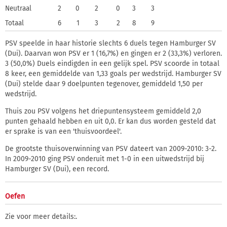
Neutraal
2
0
2
0
3
3
Totaal
6
1
3
2
8
9
PSV speelde in haar historie slechts 6 duels tegen Hamburger SV
(Dui). Daarvan won PSV er 1 (16,7%) en gingen er 2 (33,3%) verloren.
3 (50,0%) Duels eindigden in een gelijk spel. PSV scoorde in totaal
8 keer, een gemiddelde van 1,33 goals per wedstrijd. Hamburger SV
(Dui) stelde daar 9 doelpunten tegenover, gemiddeld 1,50 per
wedstrijd.
Thuis zou PSV volgens het driepuntensysteem gemiddeld 2,0
punten gehaald hebben en uit 0,0. Er kan dus worden gesteld dat
er sprake is van een 'thuisvoordeel'.
De grootste thuisoverwinning van PSV dateert van 2009-2010: 3-2.
In 2009-2010 ging PSV onderuit met 1-0 in een uitwedstrijd bij
Hamburger SV (Dui), een record.
Oefen
Zie voor meer details:
.