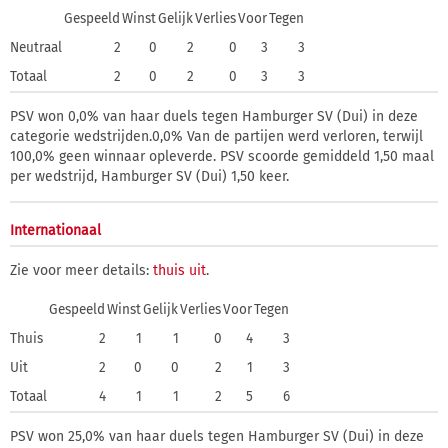
Gespeeld
Winst
Gelijk
Verlies
Voor
Tegen
Neutraal
2
0
2
0
3
3
Totaal
2
0
2
0
3
3
PSV won 0,0% van haar duels tegen Hamburger SV (Dui) in deze
categorie wedstrijden.0,0% Van de partijen werd verloren, terwijl
100,0% geen winnaar opleverde. PSV scoorde gemiddeld 1,50 maal
per wedstrijd, Hamburger SV (Dui) 1,50 keer.
Internationaal
Zie voor meer details:
thuis
uit
.
Gespeeld
Winst
Gelijk
Verlies
Voor
Tegen
Thuis
2
1
1
0
4
3
Uit
2
0
0
2
1
3
Totaal
4
1
1
2
5
6
PSV won 25,0% van haar duels tegen Hamburger SV (Dui) in deze