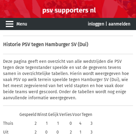
Menu
inloggen
|
aanmelden
Historie
PSV tegen Hamburger SV (Dui)
Deze pagina geeft een overzicht van alle wedstrijden die PSV
tegen deze tegenstander speelde en vat de gegevens tevens
samen in overzichtelijke tabellen. Hierin wordt weergegeven hoe
vaak PSV op welk terrein speelde tegen Hamburger SV (Dui), wie
het meest zegevierend van het veld stapten en hoe vaak door
beide teams werd gescoord. Onder de tabellen wordt nog enige
aanvullende informatie weergegeven.
Gespeeld
Winst
Gelijk
Verlies
Voor
Tegen
Thuis
2
1
1
0
4
3
Uit
2
0
0
2
1
3