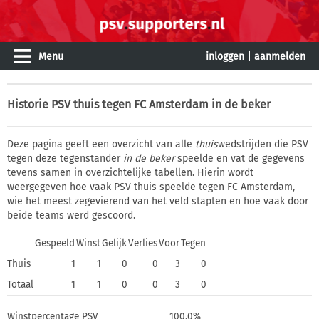
Menu
inloggen
|
aanmelden
Historie
PSV thuis tegen FC Amsterdam in de beker
Deze pagina geeft een overzicht van alle
thuis
wedstrijden die PSV
tegen deze tegenstander
in de beker
speelde en vat de gegevens
tevens samen in overzichtelijke tabellen. Hierin wordt
weergegeven hoe vaak PSV thuis speelde tegen FC Amsterdam,
wie het meest zegevierend van het veld stapten en hoe vaak door
beide teams werd gescoord.
Gespeeld
Winst
Gelijk
Verlies
Voor
Tegen
Thuis
1
1
0
0
3
0
Totaal
1
1
0
0
3
0
Winstpercentage PSV
100,0%