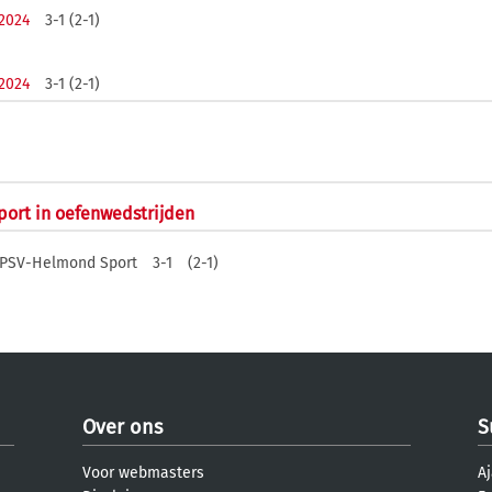
2024
3-1 (2-1)
2024
3-1 (2-1)
port in oefenwedstrijden
PSV-Helmond Sport
3-1
(2-1)
Over ons
S
Voor webmasters
Aj