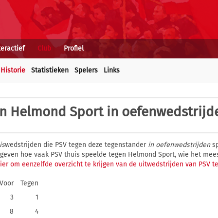
teractief
Club
Profiel
Historie
Statistieken
Spelers
Links
en Helmond Sport in oefenwedstrijd
is
wedstrijden die PSV tegen deze tegenstander
in oefenwedstrijden
sp
gegeven hoe vaak PSV thuis speelde tegen Helmond Sport, wie het mee
hier om eenzelfde overzicht te krijgen van de uitwedstrijden van PSV 
Voor
Tegen
3
1
8
4