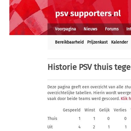
Voorpagina
Nieuws
Forums
In
Bereikbaarheid
Prijzenkast
Kalender
Historie
PSV thuis teg
Deze pagina geeft een overzicht van alle
thu
overzichtelijke tabellen. Hierin wordt weer
vaak door beide teams werd gescoord.
Klik 
Gespeeld
Winst
Gelijk
Verlies
Thuis
1
1
0
0
Uit
4
2
1
1