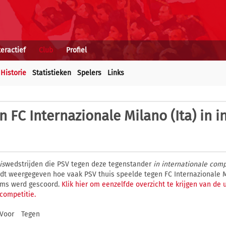
teractief
Club
Profiel
Historie
Statistieken
Spelers
Links
 FC Internazionale Milano (Ita) in i
is
wedstrijden die PSV tegen deze tegenstander
in internationale comp
ordt weergegeven hoe vaak PSV thuis speelde tegen FC Internazionale M
ams werd gescoord.
Klik hier om eenzelfde overzicht te krijgen van de
 competitie.
Voor
Tegen