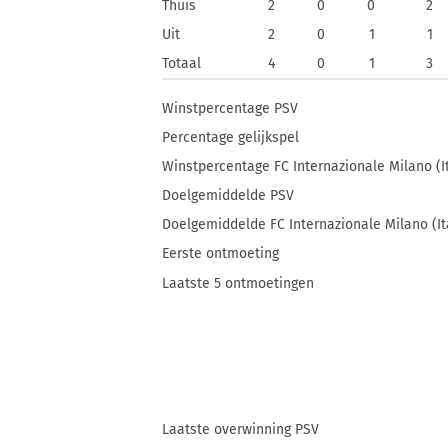
Thuis
2
0
0
2
Uit
2
0
1
1
Totaal
4
0
1
3
Winstpercentage PSV
Percentage gelijkspel
Winstpercentage FC Internazionale Milano (I
Doelgemiddelde PSV
Doelgemiddelde FC Internazionale Milano (It
Eerste ontmoeting
Laatste 5 ontmoetingen
Laatste overwinning PSV