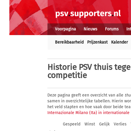
Voorpagina
Nieuws
Forums
In
Bereikbaarheid
Prijzenkast
Kalender
Historie
PSV thuis tegen
competitie
Deze pagina geeft een overzicht van alle
thu
samen in overzichtelijke tabellen. Hierin w
het veld stapten en hoe vaak door beide te
Internazionale Milano (Ita) in internationale
Gespeeld
Winst
Gelijk
Verlies